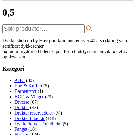
0,5
Søk
etter:
Dykkershop.no by Havsport kombinerer over 40 års erfaring som
sertifisert dykkesenter
og turarrangør med lidenskapen for rett utstyr som en viktig del av
opplevelsen.
Kategori
ABC
(30)
Bag & Koffert
(5)
Barneutstyr
(1)
BCD & Vinger
(29)
Diverse
(67)
Drakter
(43)
Drakter reservedeler
(74)
Drakter tilbehør
(118)
Dykkerkurs i Trondheim
(5)
Fangst
(10)
Flasker
(124)