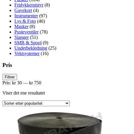
Fridykkerutstyr
(8)
Gavekort
(4)
Instrumenter
(97)
Lys & Foto
(46)
Masker
(8)
Pusteventiler
(78)
Slanger
(51)
SMB & Spool
(9)
Underbekledning
(25)
Vektsystemer
(16)
Pris
Min.
Makspris
Filtrer
pris
Pris:
kr 30
—
kr 750
Viser det ene resultatet