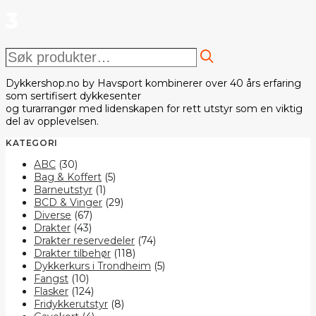
3
Søk
etter:
Dykkershop.no by Havsport kombinerer over 40 års erfaring
som sertifisert dykkesenter
og turarrangør med lidenskapen for rett utstyr som en viktig
del av opplevelsen.
KATEGORI
ABC
(30)
Bag & Koffert
(5)
Barneutstyr
(1)
BCD & Vinger
(29)
Diverse
(67)
Drakter
(43)
Drakter reservedeler
(74)
Drakter tilbehør
(118)
Dykkerkurs i Trondheim
(5)
Fangst
(10)
Flasker
(124)
Fridykkerutstyr
(8)