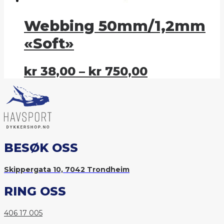
Webbing 50mm/1,2mm
«Soft»
kr
38,00
–
kr
750,00
BESØK OSS
Skippergata 10, 7042 Trondheim
RING OSS
406 17 005