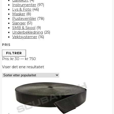
Gavekort
(4)
Instrumenter
(97)
Lys & Foto
(46)
Masker
(8)
Pusteventiler
(78)
Slanger
(51)
SMB & Spool
(9)
Underbekledning
(25)
Vektsystemer
(16)
PRIS
Min.
Makspris
FILTRER
pris
Pris:
kr 30
—
kr 750
Viser det ene resultatet