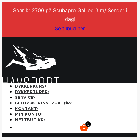
Spar kr 2700 på Scubapro Galileo 3 m/ Sender i
dag!
Se tilbud her
DYKKERKURS
DYKKERTURER
SERVICE
BLI DYKKERINSTRUKTØR
KONTAKT
MIN KONTO
NETTBUTIKK
0
kr
0,00