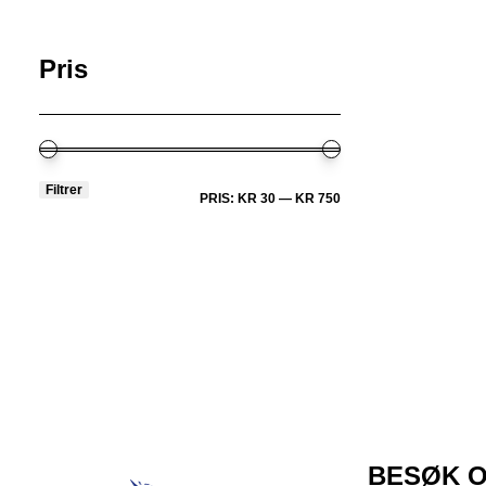
Pris
Filtrer
MIN.
MAKSPRIS
PRIS:
KR 30
—
KR 750
PRIS
BESØK 