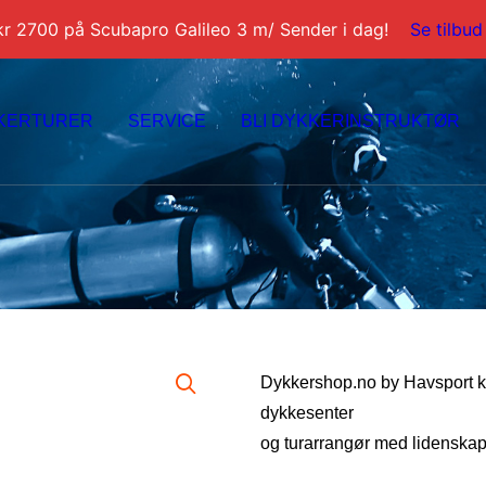
kr 2700 på Scubapro Galileo 3 m/ Sender i dag!
Se tilbud
KERTURER
SERVICE
BLI DYKKERINSTRUKTØR
Dykkershop.no by Havsport kom
dykkesenter
og turarrangør med lidenskape