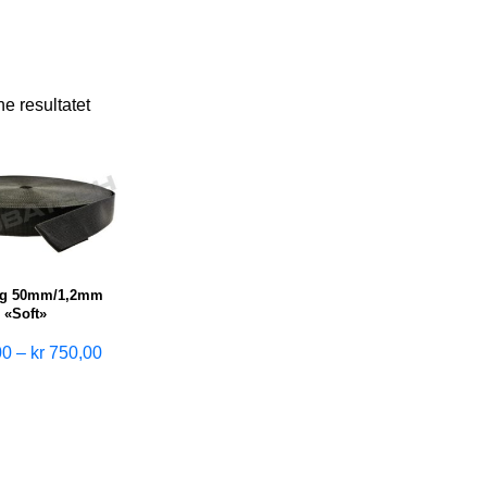
ne resultatet
g 50mm/1,2mm
«Soft»
00
–
kr
750,00