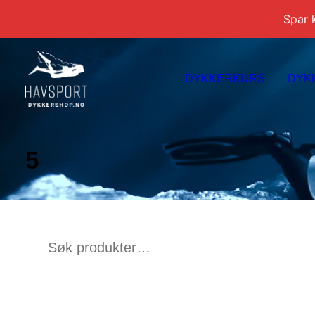
Spar 
DYKKERKURS
DYK
5
Søk
etter: