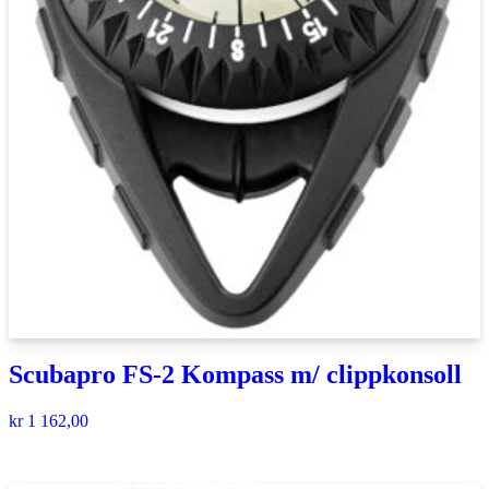
Scubapro FS-2 Kompass m/ clippkonsoll
kr
1 162,00