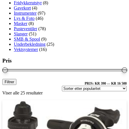
Fridykkerutstyr
(8)
Gavekort
(4)
Instrumenter
(97)
Lys & Foto
(46)
Masker
(8)
Pusteventiler
(78)
Slanger
(51)
SMB & Spool
(9)
Underbekledning
(25)
Vektsystemer
(16)
Pris
M
M
Filtrer
PRIS:
KR 390
—
KR 16 500
P
Sortert
Viser alle 25 resultater
etter
propularitet