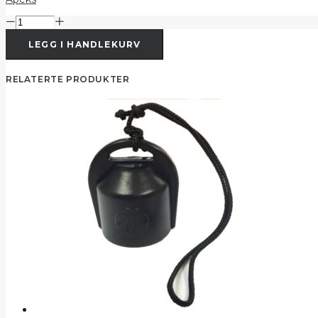
Apeks
-
LEGG I HANDLEKURV
1:trinn
hette
DIN
RELATERTE PRODUKTER
antall