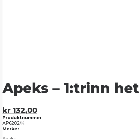
Apeks – 1:trinn he
kr
132,00
Produktnummer
AP6202/K
Merker
Apeks