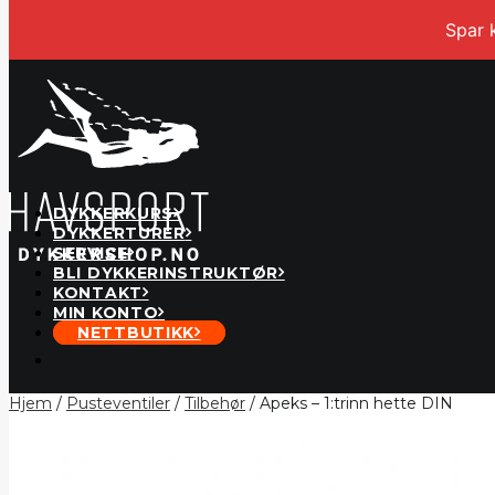
Spar 
DYKKERKURS
DYKKERTURER
SERVICE
BLI DYKKERINSTRUKTØR
KONTAKT
MIN KONTO
NETTBUTIKK
Hjem
/
Pusteventiler
/
Tilbehør
/ Apeks – 1:trinn hette DIN