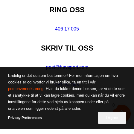
RING OSS
406 17 005
SKRIV TIL OSS
post@havsport.com
Endelig er det du som bestemmer! For mer informasjon om hva
cookies er og hvorfor vi bruker slike, ta en titt i vår
NETTBUTIKK
personvernerklæring
. Hvis du lukker denne boksen, tar vi dette som
et samtykke til at vi kan lagre cookies, men du kan når du vil endre
innstillingene for dette ved hjelp av knappen under eller på
0
snarveien som ligger nederst på alle sider.
Privacy Preferences
I Agree
© 2026 Havsport AS. Alle rettigheter reservert. Levert av
Waagen Media