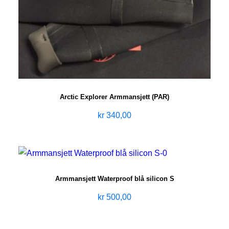
Arctic Explorer Armmansjett (PAR)
kr
340,00
Armmansjett Waterproof blå silicon S
kr
500,00