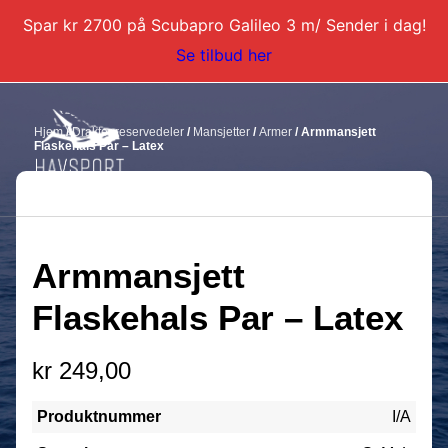
Spar kr 2700 på Scubapro Galileo 3 m/ Sender i dag!
Se tilbud her
Hjem
/
Drakter reservedeler
/
Mansjetter
/
Armer
/ Armmansjett
Flaskehals Par – Latex
Armmansjett
DYKKERKURS
DYKKERTURER
Flaskehals Par – Latex
SERVICE
kr
249,00
BLI DYKKERINSTRUKTØR
KONTAKT
Produktnummer
I/A