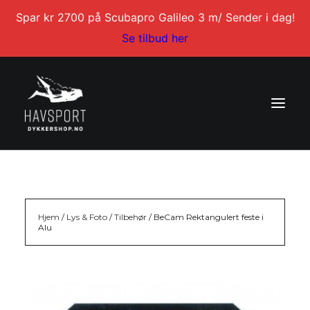
Spar kr 2700 på Scubapro Galileo 3 m/ Sender i dag!
Se tilbud her
DYKKERKURS
DYKKERTURER
Hjem
/
Lys & Foto
/
Tilbehør
/ BeCam Rektangulert feste i
Alu
SERVICE
BLI DYKKERINSTRUKTØR
KONTAKT
MIN KONTO