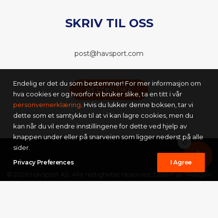
SKRIV TIL OSS
post@havsport.com
Endelig er det du som bestemmer! For mer informasjon om
NETTBUTIKK
hva cookies er og hvorfor vi bruker slike, ta en titt i vår
personvernerklæring
. Hvis du lukker denne boksen, tar vi
dette som et samtykke til at vi kan lagre cookies, men du
kan når du vil endre innstillingene for dette ved hjelp av
knappen under eller på snarveien som ligger nederst på alle
0
sider.
Privacy Preferences
I Agree
© 2026 Havsport AS. Alle rettigheter reservert. Levert av
Waagen
Media