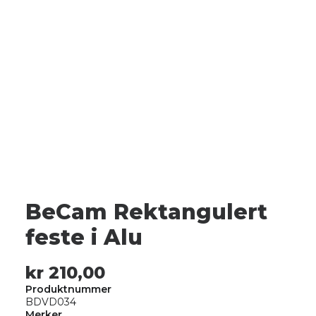
BeCam Rektangulert
feste i Alu
kr
210,00
Produktnummer
BDVD034
Merker