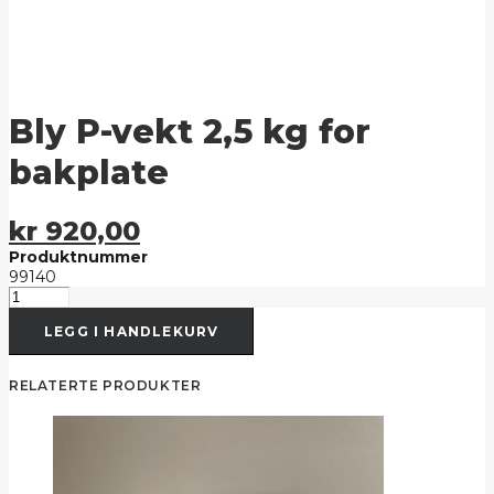
Bly P-vekt 2,5 kg for
bakplate
kr
920,00
Produktnummer
99140
Bly
P-
LEGG I HANDLEKURV
vekt
2,5
kg
RELATERTE PRODUKTER
for
bakplate
antall