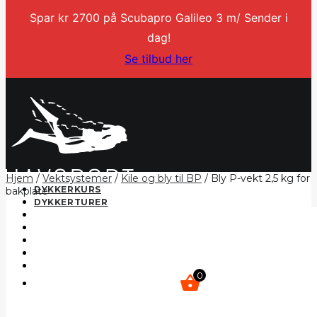
Spar kr 2700 på Scubapro Galileo 3 m/ Sender i
dag!
Se tilbud her
Hjem
/
Vektsystemer
/
Kile og bly til BP
/ Bly P-vekt 2,5 kg for
DYKKERKURS
bakplate
DYKKERTURER
SERVICE
BLI DYKKERINSTRUKTØR
KONTAKT
MIN KONTO
NETTBUTIKK
0
kr
0,00