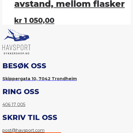
avstand, mellom flasker
kr
1 050,00
BESØK OSS
Skippergata 10, 7042 Trondheim
RING OSS
406 17 005
SKRIV TIL OSS
post@havsport.com