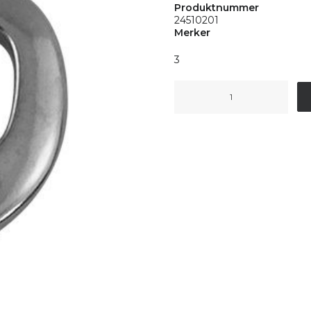
Produktnummer
24510201
Merker
3
Bolt
Snap
BigGrip
1"
-
105mm
antall