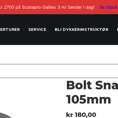
kr 2700 på Scubapro Galileo 3 m/ Sender i dag!
Se tilbud
ERTURER
SERVICE
BLI DYKKERINSTRUKTØR
Bolt Sna
105mm
kr
180,00