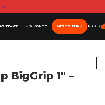
 her
KONTAKT
MIN KONTO
NETTBUTIKK
kr
0,00
p BigGrip 1″ –