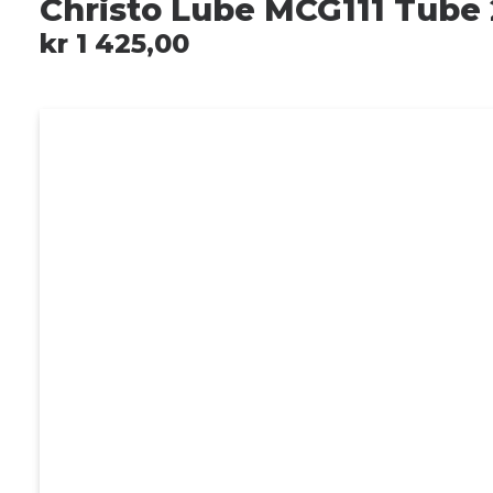
Christo Lube MCG111 Tube 2
kr
1 425,00