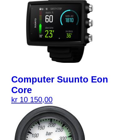
Computer Suunto Eon
Core
kr
10 150,00