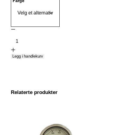
Farge
Computer
Suunto
D6i
NOVO
Legg i handlekurv
ZULU
antall
Relaterte produkter