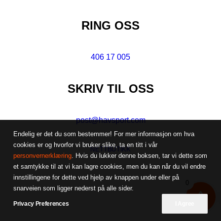
RING OSS
406 17 005
SKRIV TIL OSS
post@havsport.com
Endelig er det du som bestemmer! For mer informasjon om hva
cookies er og hvorfor vi bruker slike, ta en titt i vår
NETTBUTIKK
personvernerklæring
. Hvis du lukker denne boksen, tar vi dette som
et samtykke til at vi kan lagre cookies, men du kan når du vil endre
innstillingene for dette ved hjelp av knappen under eller på
0
snarveien som ligger nederst på alle sider.
Privacy Preferences
I Agree