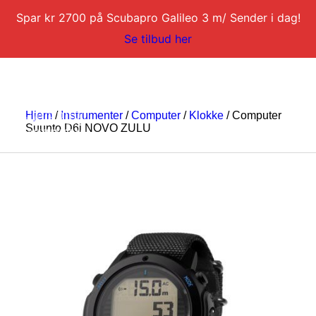
Spar kr 2700 på Scubapro Galileo 3 m/ Sender i dag!
Se tilbud her
Hjem
/
Instrumenter
/
Computer
/
Klokke
/ Computer
Suunto D6i NOVO ZULU
DYKKERKURS
DYKKERTURER
SERVICE
BLI DYKKERINSTRUKTØR
KONTAKT