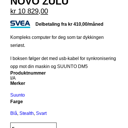
NOVO ZULU
kr
10 829,00
Delbetaling fra
kr
410,00
/måned
Kompleks computer for deg som tar dykkingen
seriøst.
I boksen følger det med usb-kabel for synkronisering
opp mot din maskin og SUUNTO DM5
Produktnummer
I/A
Merker
Suunto
Farge
Blå
,
Stealth
,
Svart