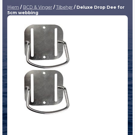
Hjem
/
BCD & Vinger
/
Tilbehør
/ Deluxe Drop Dee for
5cm webbing