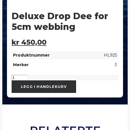
Deluxe Drop Dee for
5cm webbing
kr
450,00
Produktnummer
HL925
Merker
3
Deluxe
Drop
LEGG I HANDLEKURV
Dee
for
5cm
webbing
antall