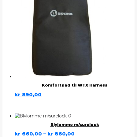
Komfortpad til WTX Harness
kr
890,00
Blylomme m/surelock
kr
660,00
–
kr
860,00