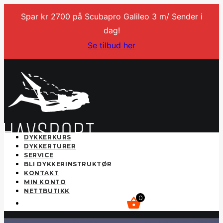
Spar kr 2700 på Scubapro Galileo 3 m/ Sender i
dag!
Se tilbud her
DYKKERKURS
DYKKERTURER
SERVICE
BLI DYKKERINSTRUKTØR
KONTAKT
MIN KONTO
NETTBUTIKK
0
kr
0,00