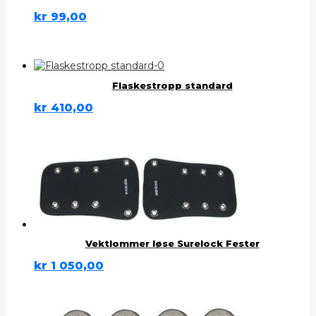
kr
99,00
Flaskestropp standard
kr
410,00
Vektlommer løse Surelock Fester
kr
1 050,00