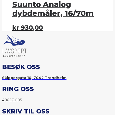
Suunto Analog
dybdemåler, 16/70m
kr
930,00
BESØK OSS
Skippergata 10, 7042 Trondheim
RING OSS
406 17 005
SKRIV TIL OSS