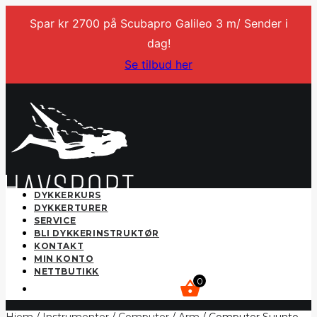
Spar kr 2700 på Scubapro Galileo 3 m/ Sender i
dag!
Se tilbud her
DYKKERKURS
DYKKERTURER
SERVICE
BLI DYKKERINSTRUKTØR
KONTAKT
MIN KONTO
NETTBUTIKK
0
kr
0,00
Hjem
/
Instrumenter
/
Computer
/
Arm
/ Computer Suunto