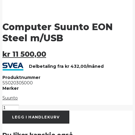
Computer Suunto EON
Steel m/USB
kr
11 500,00
Delbetaling fra
kr
432,00
/måned
Produktnummer
SS020305000
Merker
Suunto
Computer
Suunto
LEGG I HANDLEKURV
EON
Steel
m/USB
antall