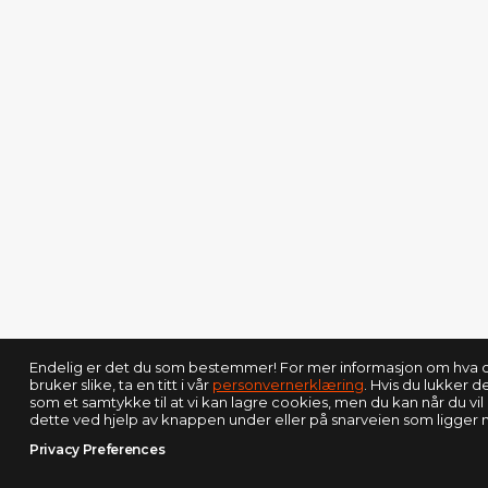
Endelig er det du som bestemmer! For mer informasjon om hva co
bruker slike, ta en titt i vår
personvernerklæring
. Hvis du lukker d
som et samtykke til at vi kan lagre cookies, men du kan når du vil 
dette ved hjelp av knappen under eller på snarveien som ligger ne
Privacy Preferences