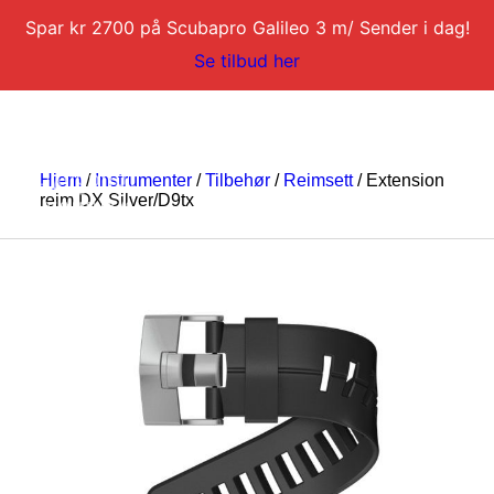
Spar kr 2700 på Scubapro Galileo 3 m/ Sender i dag!
Se tilbud her
Hjem
/
Instrumenter
/
Tilbehør
/
Reimsett
/ Extension
reim DX Silver/D9tx
DYKKERKURS
DYKKERTURER
SERVICE
BLI DYKKERINSTRUKTØR
KONTAKT