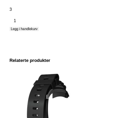
3
Extension
reim
Legg i handlekurv
DX
Silver/D9tx
antall
Relaterte produkter