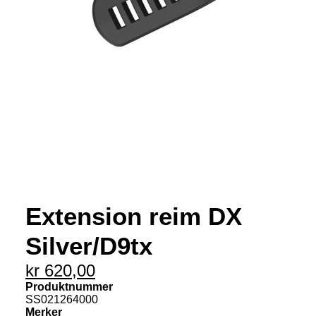
MIN KONTO
NETTBUTIKK
0
kr
0,00
Extension reim DX
Silver/D9tx
kr
620,00
Produktnummer
SS021264000
Merker