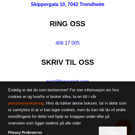
Skippergata 10, 7042 Trondheim
RING OSS
406 17 005
SKRIV TIL OSS
post@havsport.com
Endelig er det du som bestemmer! For mer informasjon om hva
cookies er og hvorfor vi bruker slike, ta en titt i vår
NETTBUTIKK
personvernerklæring
. Hvis du lukker denne boksen, tar vi dette som
et samtykke til at vi kan lagre cookies, men du kan når du vil endre
innstillingene for dette ved hjelp av knappen under eller på
0
snarveien som ligger nederst på alle sider.
Privacy Preferences
I Agree