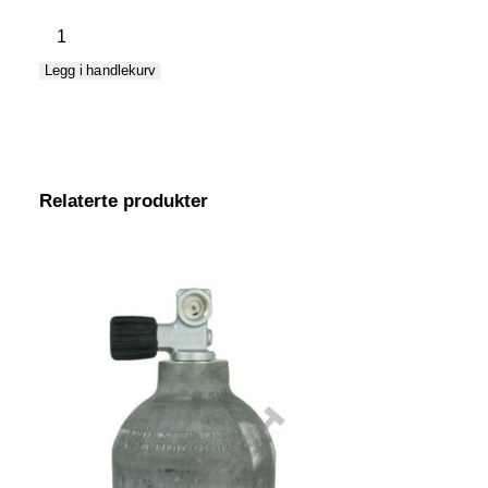
Flaske
stål
Legg i handlekurv
15L
230
Bar
m/høyre
kran
Relaterte produkter
og
ståfot
antall