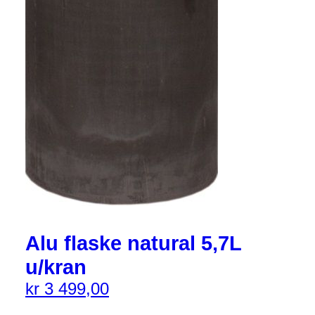
Alu flaske natural 5,7L
u/kran
kr
3 499,00