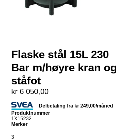
Flaske stål 15L 230
Bar m/høyre kran og
ståfot
kr
6 050,00
Delbetaling fra
kr
249,00
/måned
Produktnummer
1X15232
Merker
3