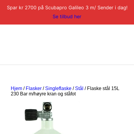
Spar kr 2700 på Scubapro Galileo 3 m/ Sender i dag!
Se tilbud her
DYKKERKURS
Hjem
/
Flasker
/
Singleflaske
/
Stål
/ Flaske stål 15L
DYKKERTURER
230 Bar m/høyre kran og ståfot
SERVICE
BLI DYKKERINSTRUKTØR
KONTAKT