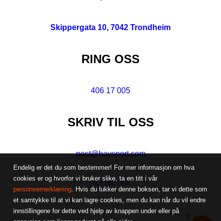
Skippergata 10, 7042 Trondheim
RING OSS
406 17 005
SKRIV TIL OSS
post@havsport.com
Endelig er det du som bestemmer! For mer informasjon om hva
cookies er og hvorfor vi bruker slike, ta en titt i vår
NETTBUTIKK
personvernerklæring
. Hvis du lukker denne boksen, tar vi dette som
et samtykke til at vi kan lagre cookies, men du kan når du vil endre
innstillingene for dette ved hjelp av knappen under eller på
0