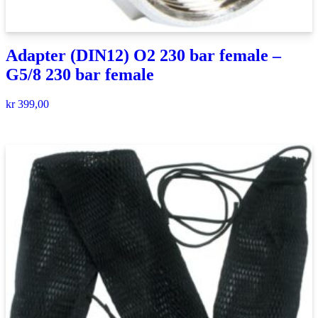
Adapter (DIN12) O2 230 bar female –
G5/8 230 bar female
kr
399,00