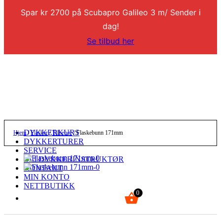
Spar kr 2700 på Scubapro Galileo 3 m/ Sender i
dag!
Se tilbud her
DYKKERKURS
Hjem
/
Flasker
/
Tilbehør
/ Flaskebunn 171mm
DYKKERTURER
SERVICE
BLI DYKKERINSTRUKTØR
KONTAKT
MIN KONTO
NETTBUTIKK
0
kr
0,00