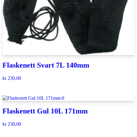
Flaskenett Svart 7L 140mm
kr
230,00
Flaskenett Gul 10L 171mm
kr
230,00