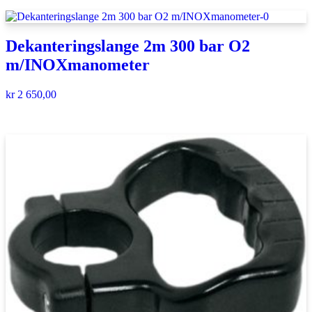
Dekanteringslange 2m 300 bar O2
m/INOXmanometer
kr
2 650,00