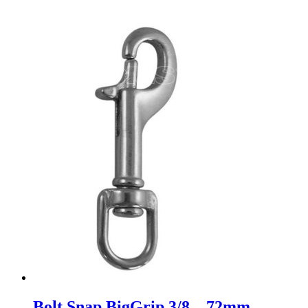
Bolt Snap BigGrip 3/8 – 72mm