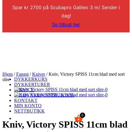
Spar kr 2700 på Scubapro Galileo 3 m/ Sender i
dag!
Se tilbud her
Hjem
/
Fangst
/
Kniver
/ Kniv, Victory SPISS 11cm blad med sort
DYKKERKURS
slire
DYKKERTURER
SERVICE
BLI DYKKERINSTRUKTØR
KONTAKT
MIN KONTO
NETTBUTIKK
0
kr
0,00
Kniv, Victory SPISS 11cm blad