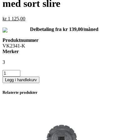
med sort slire
kr
1 125,00
Delbetaling fra
kr
139,00
/måned
Produktnummer
VK2341-K
Merker
3
Kniv,
Victory
Legg i handlekurv
SPISS
11cm
Relaterte produkter
blad
med
sort
slire
antall