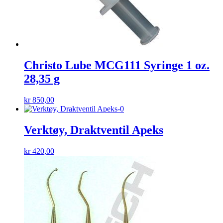
Christo Lube MCG111 Syringe 1 oz.
28,35 g
kr
850,00
Verktøy, Draktventil Apeks
kr
420,00