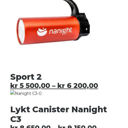
Sport 2
kr
5 500,00
–
kr
6 200,00
Lykt Canister Nanight
C3
kr
8 650,00
–
kr
9 150,00