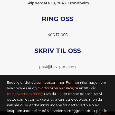
Skippergata 10, 7042 Trondheim
RING OSS
406 17 005
SKRIV TIL OSS
post@havsport.com
Endelig er det du som bestemmer! For mer informasjon om
NETTBUTIKK
hva cookies er og hvorfor vi bruker slike, ta en titt i vår
personvernerklæring
. Hvis du lukker denne boksen, tar vi
dette som et samtykke til at vi kan lagre cookies, men du
kan når du vil endre innstillingene for dette ved hjelp av
knappen under eller på snarveien som ligger nederst på alle
0