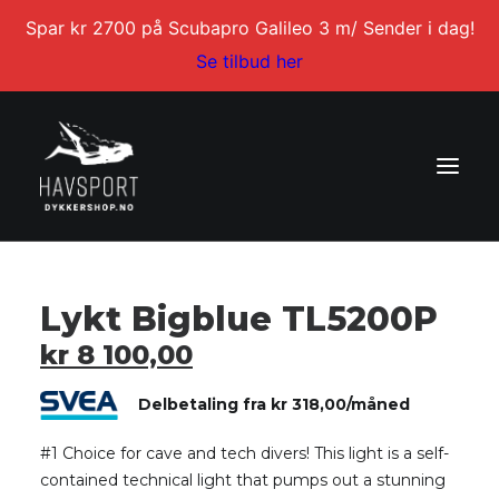
Spar kr 2700 på Scubapro Galileo 3 m/ Sender i dag!
Se tilbud her
Hjem
/
Lys & Foto
/
Lys
/ Lykt Bigblue TL5200P
DYKKERKURS
Lykt Bigblue TL5200P
DYKKERTURER
kr
8 100,00
SERVICE
Delbetaling fra
kr
318,00
/måned
BLI DYKKERINSTRUKTØR
KONTAKT
#1 Choice for cave and tech divers! This light is a self-
contained technical light that pumps out a stunning
MIN KONTO