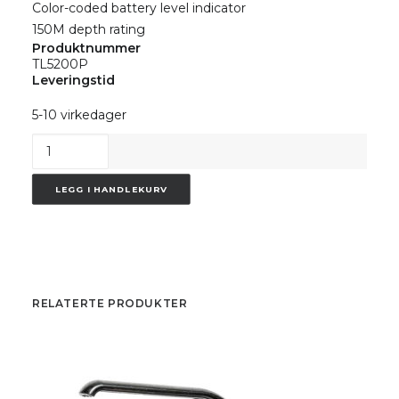
Color-coded battery level indicator
150M depth rating
Produktnummer
TL5200P
Leveringstid
5-10 virkedager
Lykt
Bigblue
TL5200P
LEGG I HANDLEKURV
antall
RELATERTE PRODUKTER