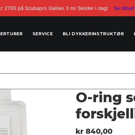
kr 2700 på Scubapro Galileo 3 m/ Sender i dag!
Se tilbud
ERTURER
SERVICE
BLI DYKKERINSTRUKTØR
O-ring s
forskjel
kr
840,00