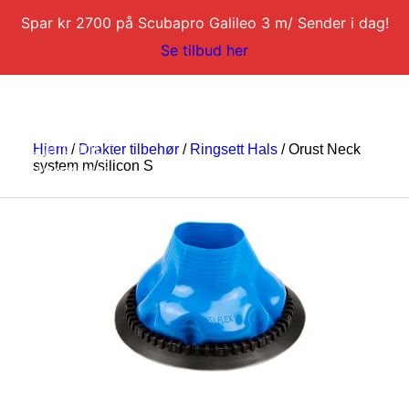
Spar kr 2700 på Scubapro Galileo 3 m/ Sender i dag!
Se tilbud her
Hjem
/
Drakter tilbehør
/
Ringsett Hals
/ Orust Neck
system m/silicon S
DYKKERKURS
DYKKERTURER
SERVICE
BLI DYKKERINSTRUKTØR
KONTAKT