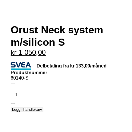
MIN KONTO
NETTBUTIKK
0
kr
0,00
Orust Neck system
m/silicon S
kr
1 050,00
Delbetaling fra
kr
133,00
/måned
Produktnummer
60140-S
Orust
Neck
system
m/silicon
Legg i handlekurv
S
antall