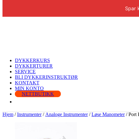
Spar 
DYKKERKURS
DYKKERTURER
SERVICE
BLI DYKKERINSTRUKTØR
KONTAKT
MIN KONTO
NETTBUTIKK
Hjem
/
Instrumenter
/
Analoge Instrumenter
/
Løse Manometer
/ Port