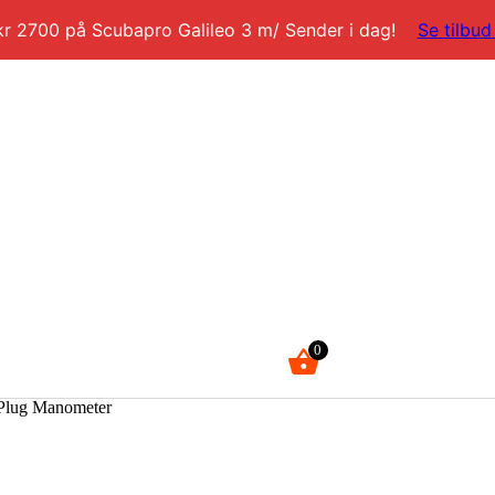
kr 2700 på Scubapro Galileo 3 m/ Sender i dag!
Se tilbud
0
kr
0,00
 Plug Manometer