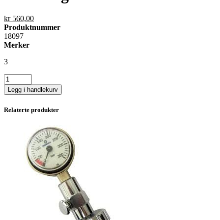
kr
560,00
Produktnummer
18097
Merker
3
Port
Plug
Legg i handlekurv
Manometer
antall
Relaterte produkter