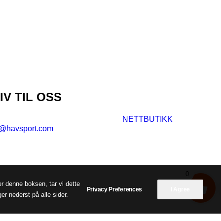
IV TIL OSS
NETTBUTIKK
t@havsport.com
0
er denne boksen, tar vi dette
Privacy Preferences
I Agree
er nederst på alle sider.