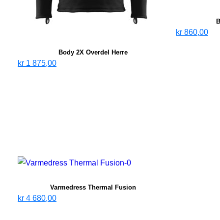
B
kr
860,00
Body 2X Overdel Herre
kr
1 875,00
Varmedress Thermal Fusion
kr
4 680,00