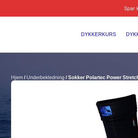
Spar 
DYKKERKURS
DYK
Hjem
/
Underbekledning
/ Sokker Polartec Power Stretc