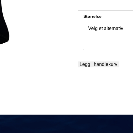
Størrelse
Sokker
Polartec
Power
Legg i handlekurv
Stretch
antall