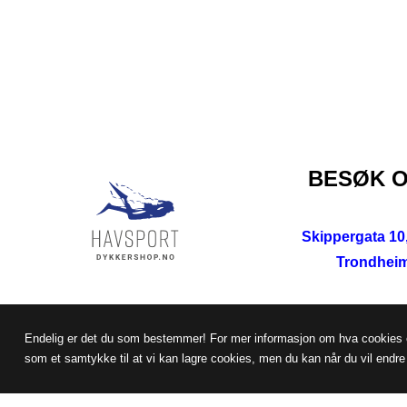
BESØK 
Skippergata 10
Trondhei
Endelig er det du som bestemmer! For mer informasjon om hva cookies er o
som et samtykke til at vi kan lagre cookies, men du kan når du vil endre 