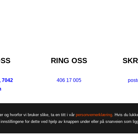
OSS
RING OSS
SKR
, 7042
406 17 005
pos
m
g hvorfor vi bruker slike, ta en titt i vår
personvernerklæring
. Hvis du lukk
innstillingene for dette ved hjelp av knappen under eller på snarveien som ligg