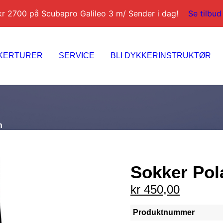
kr 2700 på Scubapro Galileo 3 m/ Sender i dag!
Se tilbud
KERTURER
SERVICE
BLI DYKKERINSTRUKTØR
h
Sokker Pol
kr
450,00
Produktnummer