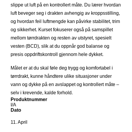
MIN KONTO
slippe ut luft på en kontrollert måte. Du lærer hvordan
NETTBUTIKK
luft beveger seg i drakten avhengig av kroppsstilling,
0
kr
0,00
og hvordan feil luftmengde kan påvirke stabilitet, trim
og sikkerhet. Kurset fokuserer også på samspillet
mellom tørrdrakten og resten av utstyret, spesielt
vesten (BCD), slik at du oppnår god balanse og
presis oppdriftskontroll gjennom hele dykket.
Målet er at du skal føle deg trygg og komfortabel i
tørrdrakt, kunne håndtere ulike situasjoner under
vann og dykke på en avslappet og kontrollert måte –
selv i krevende, kalde forhold.
Produktnummer
I/A
Dato
11. April