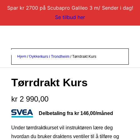
Spar kr 2700 på Scubapro Galileo 3 m/ Sender i dag!
Se tilbud her
Hjem
/
Dykkerkurs i Trondheim
/ Tørrdrakt Kurs
Tørrdrakt Kurs
DYKKERKURS
DYKKERTURER
kr
2 990,00
SERVICE
Delbetaling fra
kr
146,00
/måned
BLI DYKKERINSTRUKTØR
Under tørrdraktkurset vil instruktøren lære deg
KONTAKT
hvordan du bruker draktens ventiler til å tilføre og