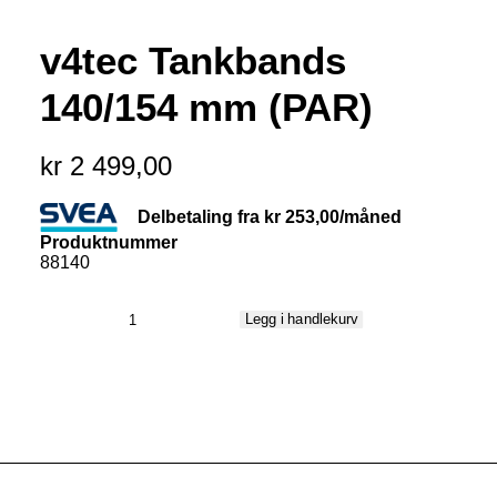
MIN KONTO
NETTBUTIKK
v4tec Tankbands
0
kr
0,00
140/154 mm (PAR)
kr
2 499,00
Delbetaling fra
kr
253,00
/måned
Produktnummer
88140
v4tec
Legg i handlekurv
Tankbands
140/154
mm
(PAR)
antall