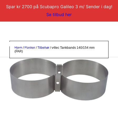
Spar kr 2700 på Scubapro Galileo 3 m/ Sender i dag!
Se tilbud her
Hjem
/
Flasker
/
Tilbehør
/ v4tec Tankbands 140/154 mm
(PAR)
DYKKERKURS
DYKKERTURER
SERVICE
BLI DYKKERINSTRUKTØR
KONTAKT