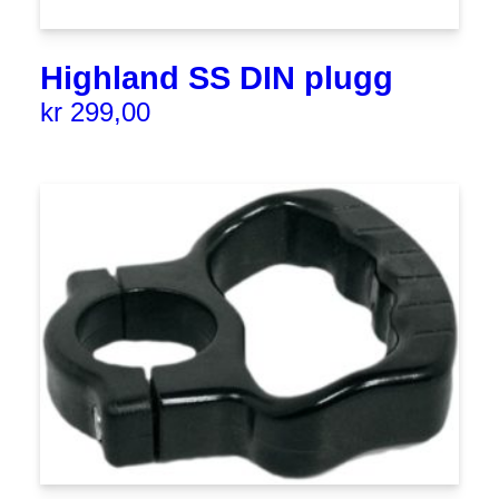
Highland SS DIN plugg
kr
299,00