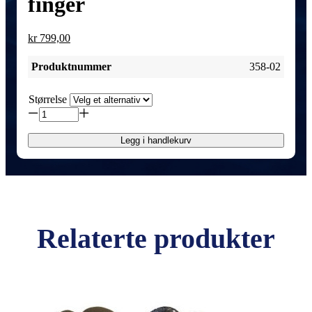
finger
kr
799,00
Produktnummer
358-02
Størrelse
Våthanske,
G50
5mm
Legg i handlekurv
5-
finger
antall
Relaterte produkter