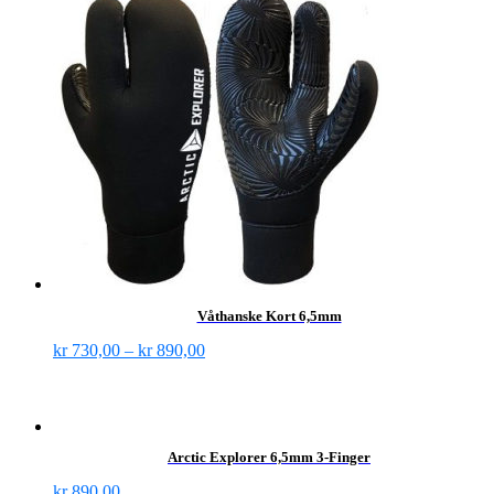
Våthanske Kort 6,5mm
kr
730,00
–
kr
890,00
Arctic Explorer 6,5mm 3-Finger
kr
890,00