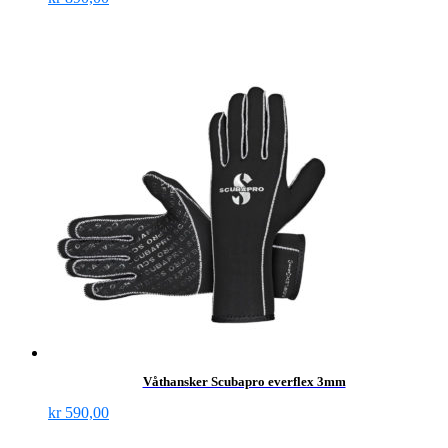
Våthansker Scubapro everflex 3mm
kr
590,00