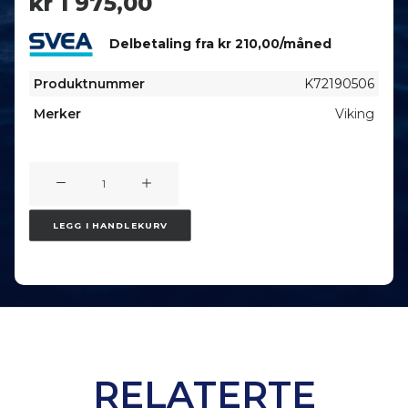
kr
1 975,00
Delbetaling fra
kr
210,00
/måned
Produktnummer
K72190506
Merker
Viking
Viking
Gul
utløpsventil
LEGG I HANDLEKURV
HAZMAT
antall
RELATERTE