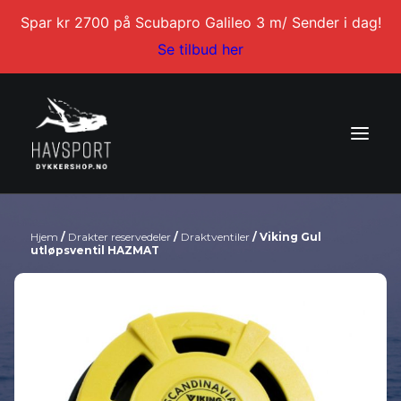
Spar kr 2700 på Scubapro Galileo 3 m/ Sender i dag!
Se tilbud her
Hjem
/
Drakter reservedeler
/
Draktventiler
/ Viking Gul
DYKKERKURS
utløpsventil HAZMAT
DYKKERTURER
SERVICE
BLI DYKKERINSTRUKTØR
KONTAKT
MIN KONTO