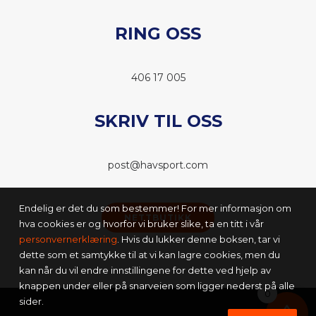
RING OSS
406 17 005
SKRIV TIL OSS
post@havsport.com
Endelig er det du som bestemmer! For mer informasjon om
NETTBUTIKK
hva cookies er og hvorfor vi bruker slike, ta en titt i vår
personvernerklæring
. Hvis du lukker denne boksen, tar vi
dette som et samtykke til at vi kan lagre cookies, men du
kan når du vil endre innstillingene for dette ved hjelp av
knappen under eller på snarveien som ligger nederst på alle
0
sider.