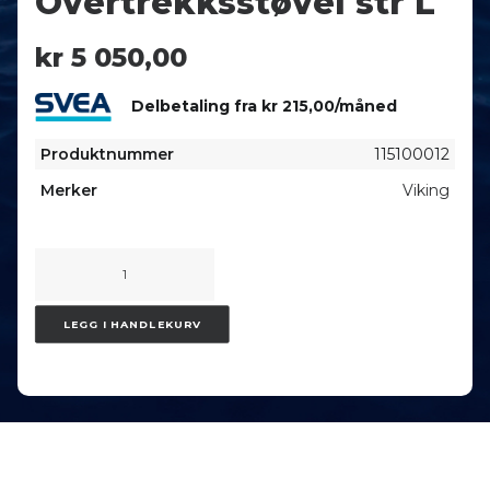
Overtrekksstøvel str L
kr
5 050,00
Delbetaling fra
kr
215,00
/måned
Produktnummer
115100012
Merker
Viking
Viking
Overtrekksstøvel
str
LEGG I HANDLEKURV
L
antall