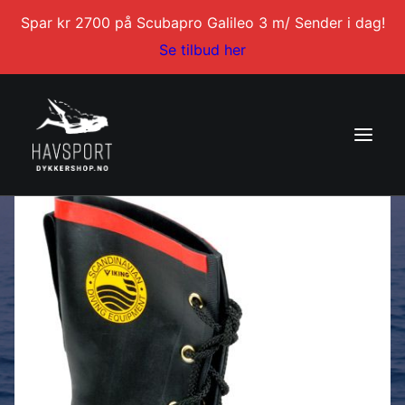
Spar kr 2700 på Scubapro Galileo 3 m/ Sender i dag!
Se tilbud her
Hjem
/
Drakter tilbehør
/
Støvler Tørrdrakt
/ Viking
Overtrekksstøvel str L
DYKKERKURS
DYKKERTURER
SERVICE
BLI DYKKERINSTRUKTØR
KONTAKT
MIN KONTO