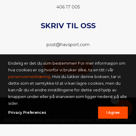
406 17 005
SKRIV TIL OSS
post@havsport.com
Endelig er det du som bestemmer! For mer informasjon om
NETTBUTIKK
hva cookies er og hvorfor vi bruker slike, ta en titt i vår
personvernerklæring
. Hvis du lukker denne boksen, tar vi
dette som et samtykke til at vi kan lagre cookies, men du
kan når du vil endre innstillingene for dette ved hjelp av
knappen under eller på snarveien som ligger nederst på alle
0
sider.
Privacy Preferences
I Agree
© 2026 Havsport AS. Alle rettigheter reservert. Levert av
Waagen
Media