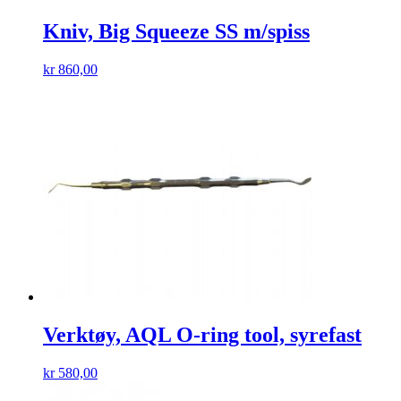
Kniv, Big Squeeze SS m/spiss
kr
860,00
Verktøy, AQL O-ring tool, syrefast
kr
580,00