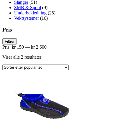
Slanger
(51)
SMB & Spool
(9)
Underbekledning
(25)
Vektsystemer
(16)
Pris
Min.
Makspris
Filtrer
pris
Pris:
kr 150
—
kr 2 600
Sortert
Viser alle 2 resultater
etter
propularitet