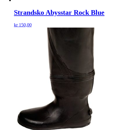
Strandsko Abysstar Rock Blue
kr
150,00