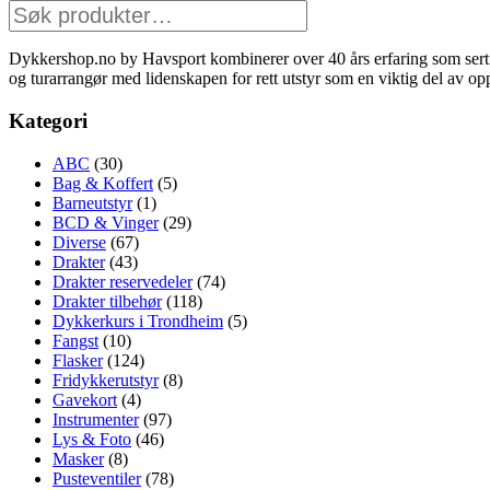
Søk
etter:
Dykkershop.no by Havsport kombinerer over 40 års erfaring som serti
og turarrangør med lidenskapen for rett utstyr som en viktig del av op
Kategori
ABC
(30)
Bag & Koffert
(5)
Barneutstyr
(1)
BCD & Vinger
(29)
Diverse
(67)
Drakter
(43)
Drakter reservedeler
(74)
Drakter tilbehør
(118)
Dykkerkurs i Trondheim
(5)
Fangst
(10)
Flasker
(124)
Fridykkerutstyr
(8)
Gavekort
(4)
Instrumenter
(97)
Lys & Foto
(46)
Masker
(8)
Pusteventiler
(78)