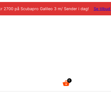
kr 2700 på Scubapro Galileo 3 m/ Sender i dag!
Se tilbud
0
kr
0,00