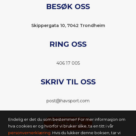
BESØK OSS
Skippergata 10, 7042 Trondheim
RING OSS
406 17 005
SKRIV TIL OSS
post@havsport.com
Endelig er det du som bestemmer! For mer informasjon om
NETTBUTIKK
hva cookies er og hvorfor vi bruker slike, ta en titt i vår
personvernerklæring
. Hvis du lukker denne boksen, tar vi