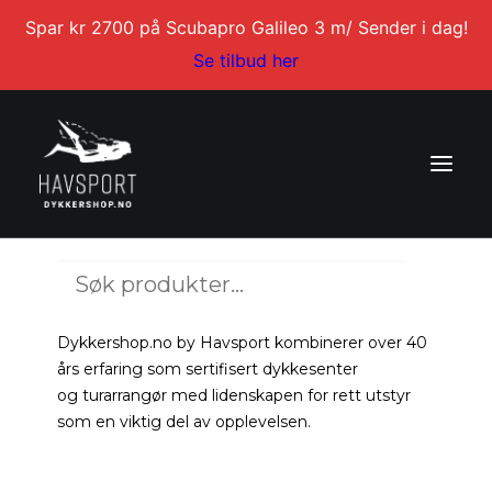
Spar kr 2700 på Scubapro Galileo 3 m/ Sender i dag!
Se tilbud her
3XL/46-47
Søk
DYKKERKURS
etter:
DYKKERTURER
Dykkershop.no by Havsport kombinerer over 40
SERVICE
års erfaring som sertifisert dykkesenter
og turarrangør med lidenskapen for rett utstyr
BLI DYKKERINSTRUKTØR
som en viktig del av opplevelsen.
KONTAKT
MIN KONTO