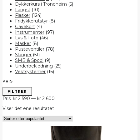
Dykkerkurs i Trondheim
(5)
Fangst
(10)
Flasker
(124)
Fridykkerutstyr
(8)
Gavekort
(4)
Instrumenter
(97)
Lys & Foto
(46)
Masker
(8)
Pusteventiler
(78)
Slanger
(51)
SMB & Spool
(9)
Underbekledning
(25)
Vektsystemer
(16)
PRIS
Min.
Makspris
FILTRER
pris
Pris:
kr 2 590
—
kr 2 600
Viser det ene resultatet