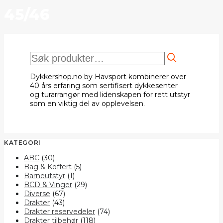
45/46
Søk
etter:
Dykkershop.no by Havsport kombinerer over
40 års erfaring som sertifisert dykkesenter
og turarrangør med lidenskapen for rett utstyr
som en viktig del av opplevelsen.
KATEGORI
ABC
(30)
Bag & Koffert
(5)
Barneutstyr
(1)
BCD & Vinger
(29)
Diverse
(67)
Drakter
(43)
Drakter reservedeler
(74)
Drakter tilbehør
(118)