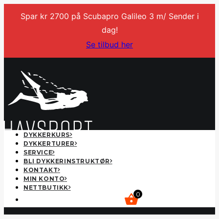
Spar kr 2700 på Scubapro Galileo 3 m/ Sender i
dag!
Se tilbud her
DYKKERKURS
DYKKERTURER
SERVICE
BLI DYKKERINSTRUKTØR
KONTAKT
MIN KONTO
NETTBUTIKK
0
kr
0,00