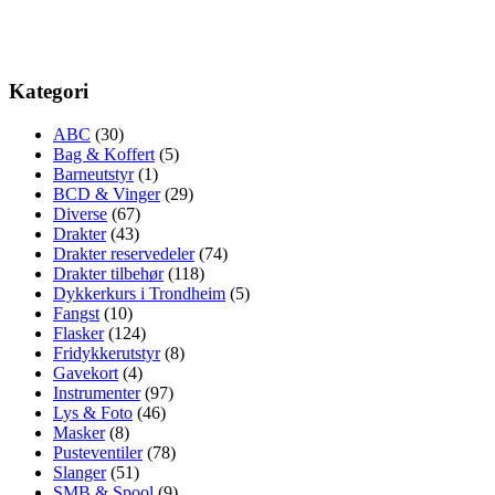
Kategori
ABC
(30)
Bag & Koffert
(5)
Barneutstyr
(1)
BCD & Vinger
(29)
Diverse
(67)
Drakter
(43)
Drakter reservedeler
(74)
Drakter tilbehør
(118)
Dykkerkurs i Trondheim
(5)
Fangst
(10)
Flasker
(124)
Fridykkerutstyr
(8)
Gavekort
(4)
Instrumenter
(97)
Lys & Foto
(46)
Masker
(8)
Pusteventiler
(78)
Slanger
(51)
SMB & Spool
(9)