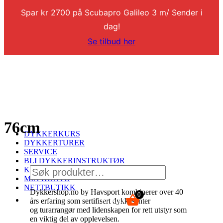
Spar kr 2700 på Scubapro Galileo 3 m/ Sender i
dag!
Se tilbud her
76cm
DYKKERKURS
DYKKERTURER
SERVICE
BLI DYKKERINSTRUKTØR
Søk
KONTAKT
etter:
MIN KONTO
NETTBUTIKK
Dykkershop.no by Havsport kombinerer over 40
0
kr
0,00
års erfaring som sertifisert dykkesenter
og turarrangør med lidenskapen for rett utstyr som
en viktig del av opplevelsen.