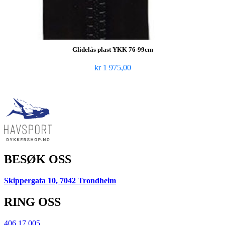
Glidelås plast YKK 76-99cm
kr
1 975,00
BESØK OSS
Skippergata 10, 7042 Trondheim
RING OSS
406 17 005