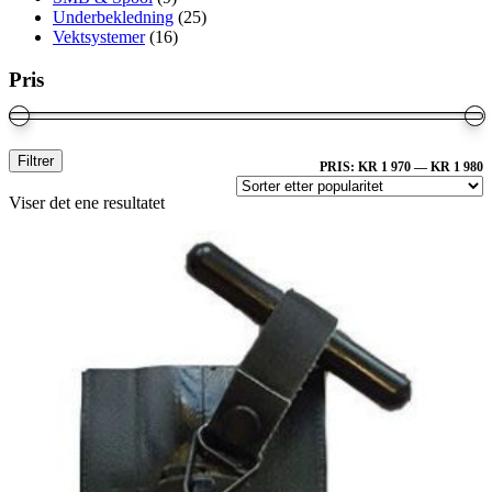
Underbekledning
(25)
Vektsystemer
(16)
Pris
M
M
Filtrer
PRIS:
KR 1 970
—
KR 1 980
P
Viser det ene resultatet