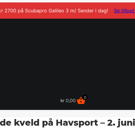
kr 2700 på Scubapro Galileo 3 m/ Sender i dag!
Se tilbud
0
kr
0,00
 kveld på Havsport – 2. juni 