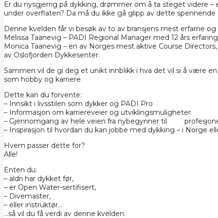
Er du nysgjerrig på dykking, drømmer om å ta steget videre – el
under overflaten? Da må du ikke gå glipp av dette spennende 
Denne kvelden får vi besøk av to av bransjens mest erfarne og i
Melissa Taanevig – PADI Regional Manager med 12 års erfaring 
Monica Taanevig – en av Norges mest aktive Course Directors, m
av Oslofjorden Dykkesenter.
Sammen vil de gi deg et unikt innblikk i hva det vil si å være 
som hobby og karriere.
Dette kan du forvente:
– Innsikt i livsstilen som dykker og PADI Pro
– Informasjon om karriereveier og utviklingsmuligheter
– Gjennomgang av hele veien fra nybegynner til profesjone
– Inspirasjon til hvordan du kan jobbe med dykking – i Norge el
Hvem passer dette for?
Alle!
Enten du:
– aldri har dykket før,
– er Open Water-sertifisert,
– Divemaster,
– eller instruktør…
…så vil du få verdi av denne kvelden.