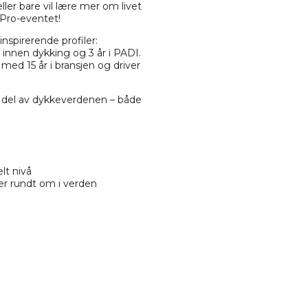
ler bare vil lære mer om livet
Pro-eventet!
nspirerende profiler:
innen dykking og 3 år i PADI.
ed 15 år i bransjen og driver
en del av dykkeverdenen – både
lt nivå
ler rundt om i verden