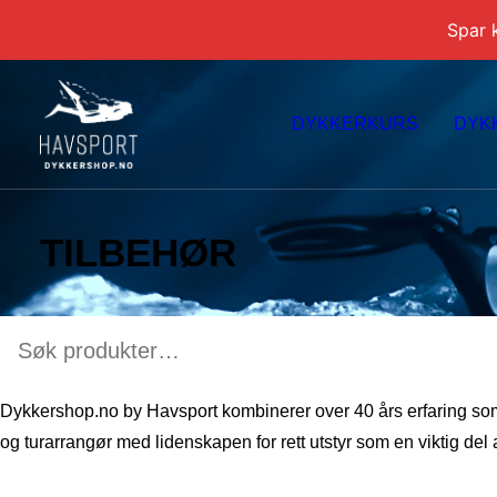
Spar 
DYKKERKURS
DYK
TILBEHØR
Søk
etter:
Dykkershop.no by Havsport kombinerer over 40 års erfaring som 
og turarrangør med lidenskapen for rett utstyr som en viktig del