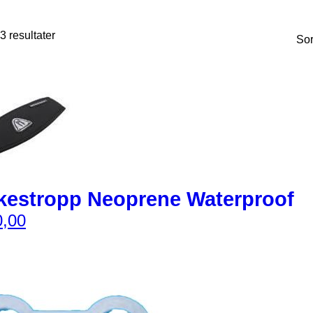
3 resultater
Sortert
etter
propularitet
kestropp Neoprene Waterproof
,00