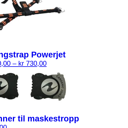
ngstrap Powerjet
,00
–
kr
730,00
ner til maskestropp
00