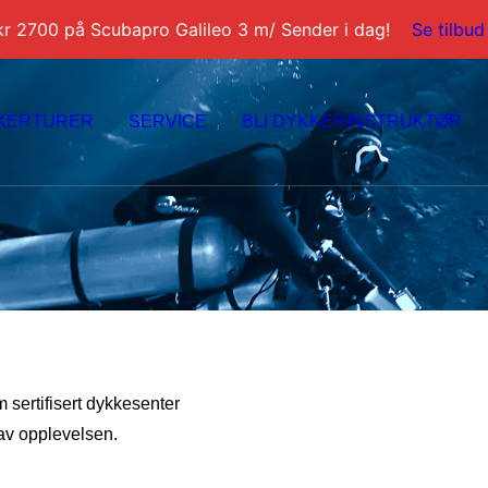
kr 2700 på Scubapro Galileo 3 m/ Sender i dag!
Se tilbud
KERTURER
SERVICE
BLI DYKKERINSTRUKTØR
sertifisert dykkesenter
 av opplevelsen.