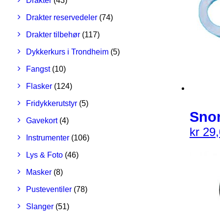
Drakter
(43)
Drakter reservedeler
(74)
Drakter tilbehør
(117)
Dykkerkurs i Trondheim
(5)
Fangst
(10)
Flasker
(124)
Fridykkerutstyr
(5)
Snor
Gavekort
(4)
kr
29,
Instrumenter
(106)
Lys & Foto
(46)
Masker
(8)
Pusteventiler
(78)
Slanger
(51)