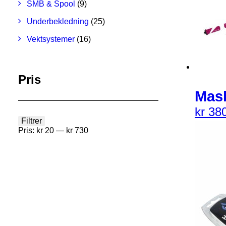
SMB & Spool
(9)
Underbekledning
(25)
Vektsystemer
(16)
Pris
Mask
kr
380
Filtrer
Min.
Makspris
Pris:
kr 20
—
kr 730
pris