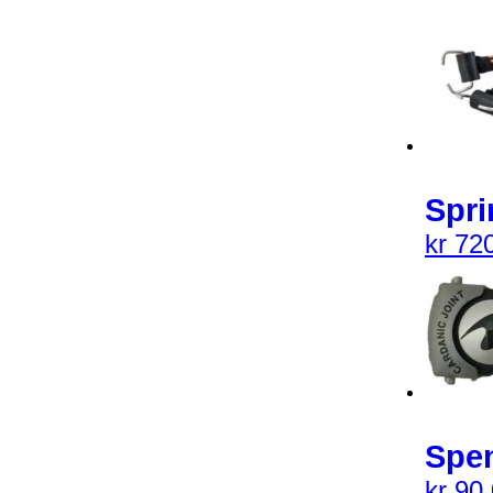
Spri
kr
720
Spen
kr
90,