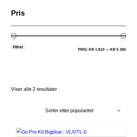
Pris
Filtrer
MIN.
MAKS
PRIS:
KR 1 810
—
KR 5 380
PRIS
Viser alle 2 resultater
Sortert
etter
propularitet