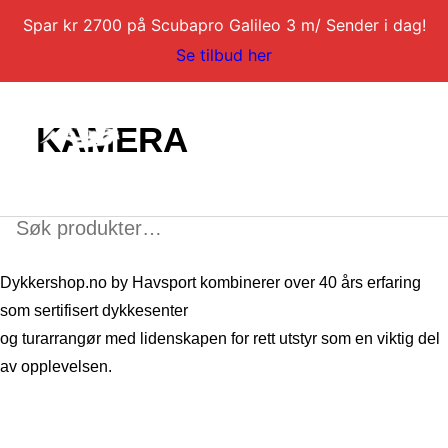
Spar kr 2700 på Scubapro Galileo 3 m/ Sender i dag!
Se tilbud her
KAMERA
Søk
etter:
DYKKERKURS
Dykkershop.no by Havsport kombinerer over 40 års erfaring
DYKKERTURER
som sertifisert dykkesenter
og turarrangør med lidenskapen for rett utstyr som en viktig del
SERVICE
av opplevelsen.
BLI DYKKERINSTRUKTØR
KONTAKT