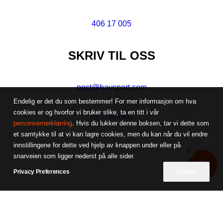
406 17 005
SKRIV TIL OSS
post@havsport.com
Endelig er det du som bestemmer! For mer informasjon om hva
cookies er og hvorfor vi bruker slike, ta en titt i vår
NETTBUTIKK
personvernerklæring
. Hvis du lukker denne boksen, tar vi dette som
et samtykke til at vi kan lagre cookies, men du kan når du vil endre
innstillingene for dette ved hjelp av knappen under eller på
0
snarveien som ligger nederst på alle sider.
Privacy Preferences
I Agree
© 2026 Havsport AS. Alle rettigheter reservert. Levert av
Waagen Media