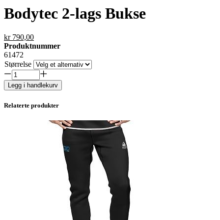
Bodytec 2-lags Bukse
kr
790,00
Produktnummer
61472
Størrelse
Bodytec
2-
Legg i handlekurv
lags
Bukse
Relaterte produkter
antall