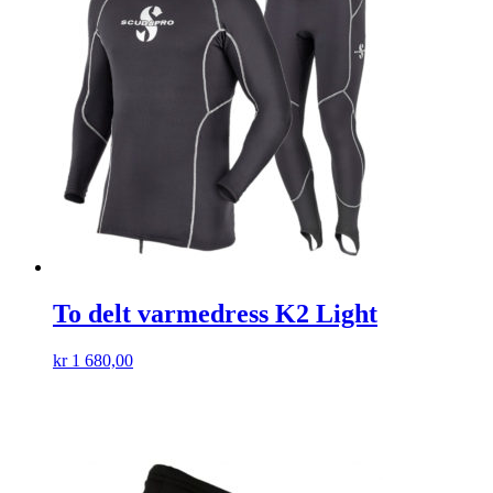
To delt varmedress K2 Light
kr
1 680,00