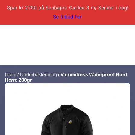
Spar kr 2700 på Scubapro Galileo 3 m/ Sender i dag!
Se tilbud her
Hjem
/
Underbekledning
/ Varmedress Waterproof Nord
Herre 200gr
DYKKERKURS
DYKKERTURER
SERVICE
BLI DYKKERINSTRUKTØR
KONTAKT