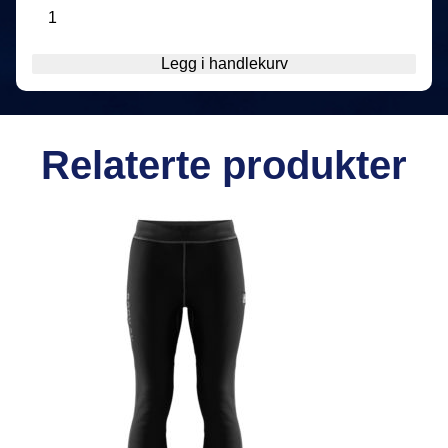
Varmedress
Waterproof
Nord
Legg i handlekurv
Herre
200gr
antall
Relaterte produkter