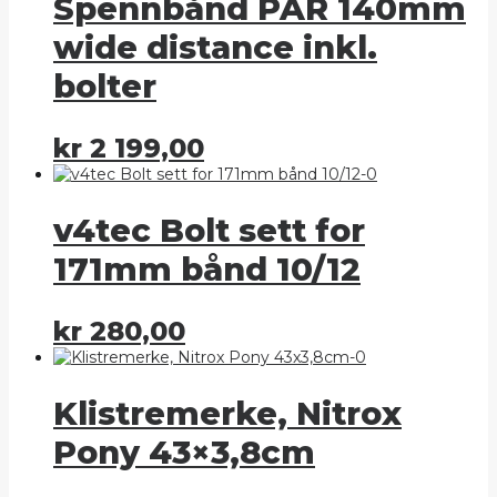
Spennbånd PAR 140mm
wide distance inkl.
bolter
kr
2 199,00
v4tec Bolt sett for
171mm bånd 10/12
kr
280,00
Klistremerke, Nitrox
Pony 43×3,8cm