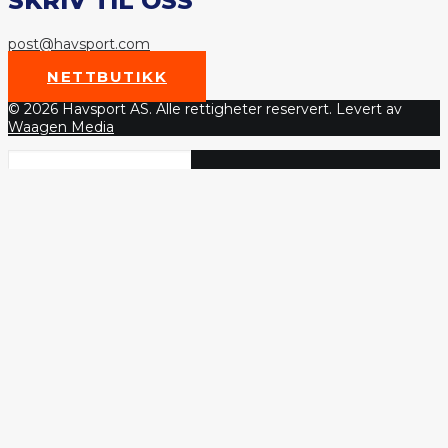
SKRIV TIL OSS
post@havsport.com
NETTBUTIKK
© 2026 Havsport AS. Alle rettigheter reservert. Levert av
Waagen Media