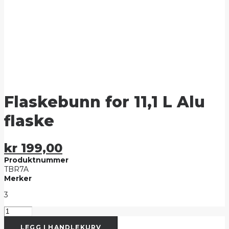
Flaskebunn for 11,1 L Alu
flaske
kr
199,00
Produktnummer
TBR7A
Merker
3
Flaskebunn
for
LEGG I HANDLEKURV
11,1