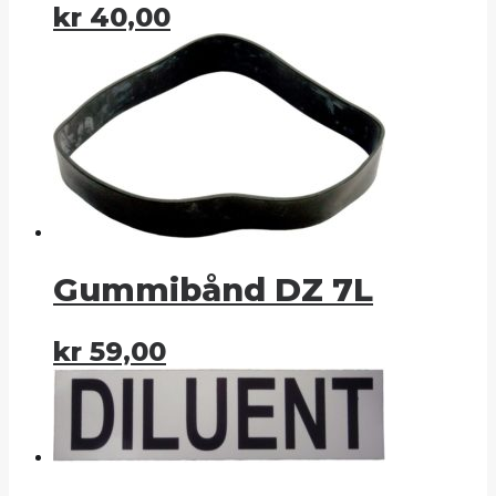
kr
40,00
Gummibånd DZ 7L
kr
59,00