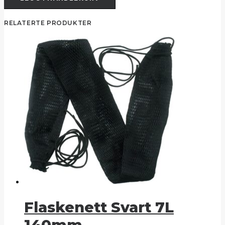
L
Alu
RELATERTE PRODUKTER
flaske
antall
Flaskenett Svart 7L
140mm