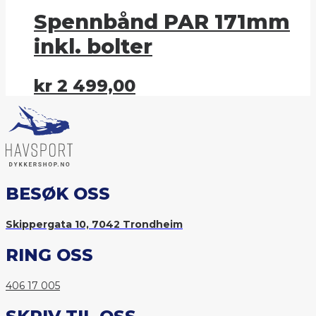
Spennbånd PAR 171mm
inkl. bolter
kr
2 499,00
BESØK OSS
Skippergata 10, 7042 Trondheim
RING OSS
406 17 005