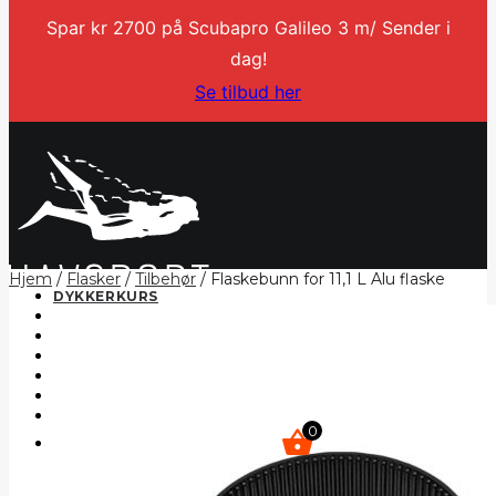
Spar kr 2700 på Scubapro Galileo 3 m/ Sender i
dag!
Se tilbud her
Hjem
/
Flasker
/
Tilbehør
/ Flaskebunn for 11,1 L Alu flaske
DYKKERKURS
DYKKERTURER
SERVICE
BLI DYKKERINSTRUKTØR
KONTAKT
MIN KONTO
NETTBUTIKK
0
kr
0,00