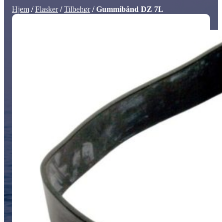
Hjem
/
Flasker
/
Tilbehør
/ Gummibånd DZ 7L