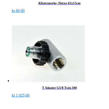
Klistremerke, Nitrox 65x15cm
kr
60,00
T Adapter G5/8 Twin 300
kr
1 025,00