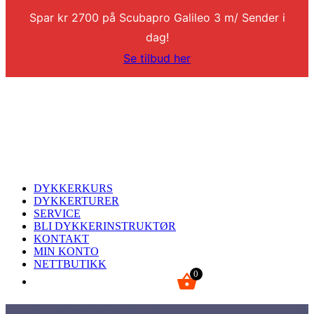
Spar kr 2700 på Scubapro Galileo 3 m/ Sender i
dag!
Se tilbud her
DYKKERKURS
DYKKERTURER
SERVICE
BLI DYKKERINSTRUKTØR
KONTAKT
MIN KONTO
NETTBUTIKK
0
kr
0,00