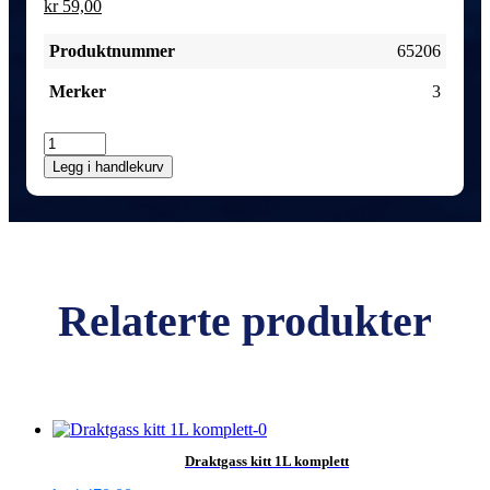
kr
59,00
Produktnummer
65206
Merker
3
Gummibånd
DZ
Legg i handlekurv
7L
antall
Relaterte produkter
Draktgass kitt 1L komplett