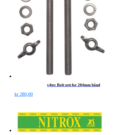
v4tec Bolt sett for 204mm bånd
kr
280,00