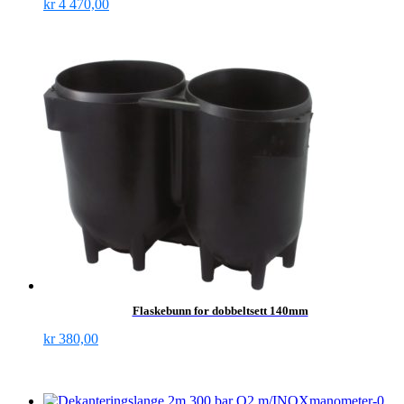
kr
4 470,00
Flaskebunn for dobbeltsett 140mm
kr
380,00