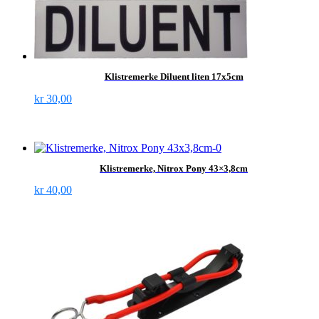
Klistremerke Diluent liten 17x5cm
kr
30,00
Klistremerke, Nitrox Pony 43×3,8cm
kr
40,00