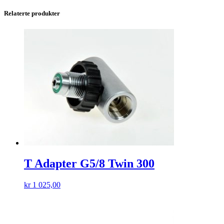
wide
Relaterte produkter
distance
inkl.
bolter
antall
T Adapter G5/8 Twin 300
kr
1 025,00