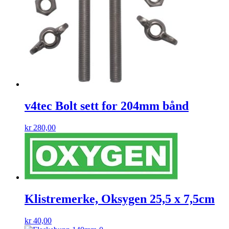
v4tec Bolt sett for 204mm bånd
kr
280,00
Klistremerke, Oksygen 25,5 x 7,5cm
kr
40,00