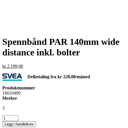
Spennbånd PAR 140mm wide
distance inkl. bolter
kr
2 199,00
Delbetaling fra
kr
228,00
/måned
Produktnummer
16610409
Merker
3
Spennbånd
PAR
Legg i handlekurv
140mm