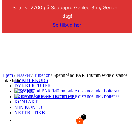
Spar kr 2700 på Scubapro Galileo 3 m/ Sender i
dag!
Se tilbud her
Hjem
/
Flasker
/
Tilbehør
/ Spennbånd PAR 140mm wide distance
DYKKERKURS
inkl. bolter
DYKKERTURER
SERVICE
BLI DYKKERINSTRUKTØR
KONTAKT
MIN KONTO
NETTBUTIKK
0
kr
0,00