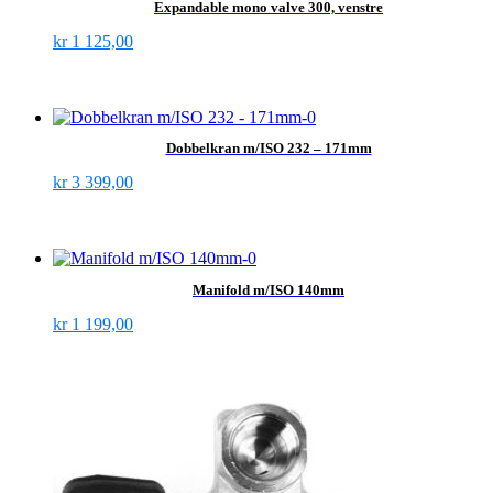
Expandable mono valve 300, venstre
kr
1 125,00
Dobbelkran m/ISO 232 – 171mm
kr
3 399,00
Manifold m/ISO 140mm
kr
1 199,00