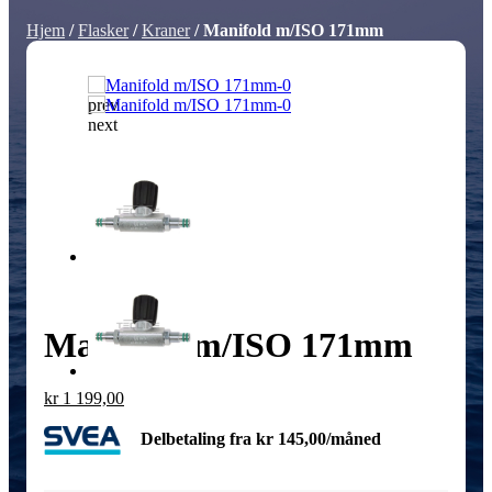
Hjem
/
Flasker
/
Kraner
/ Manifold m/ISO 171mm
prev
next
Manifold m/ISO 171mm
kr
1 199,00
Delbetaling fra
kr
145,00
/måned