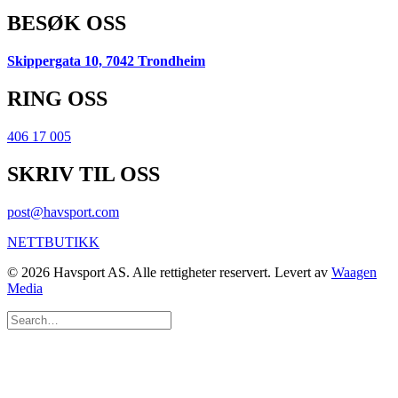
BESØK OSS
Skippergata 10, 7042 Trondheim
RING OSS
406 17 005
SKRIV TIL OSS
post@havsport.com
NETTBUTIKK
© 2026 Havsport AS. Alle rettigheter reservert. Levert av
Waagen
Media