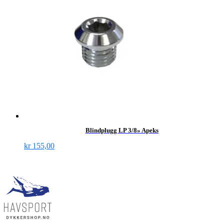
Blindplugg LP 3/8» Apeks
kr
155,00