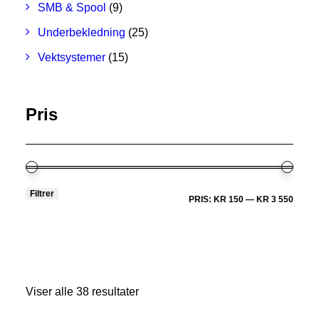
SMB & Spool
(9)
Underbekledning
(25)
Vektsystemer
(15)
Pris
Filtrer
MIN.
MAKS
PRIS:
KR 150
—
KR 3 550
PRIS
Viser alle 38 resultater
Sortert
etter