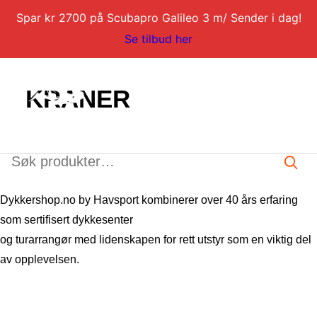
Spar kr 2700 på Scubapro Galileo 3 m/ Sender i dag!
Se tilbud her
KRANER
Søk
etter:
DYKKERKURS
Dykkershop.no by Havsport kombinerer over 40 års erfaring
DYKKERTURER
som sertifisert dykkesenter
og turarrangør med lidenskapen for rett utstyr som en viktig del
SERVICE
av opplevelsen.
BLI DYKKERINSTRUKTØR
KONTAKT