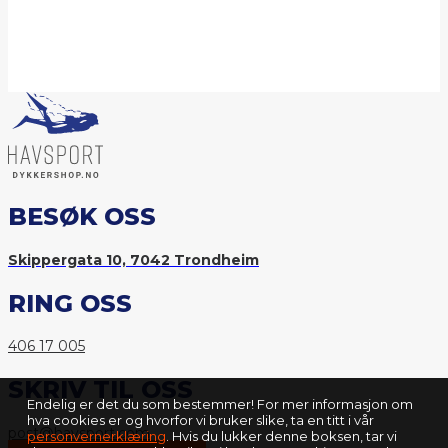
BESØK OSS
Skippergata 10, 7042 Trondheim
RING OSS
406 17 005
SKRIV TIL OSS
Endelig er det du som bestemmer! For mer informasjon om
hva cookies er og hvorfor vi bruker slike, ta en titt i vår
post@havsport.com
personvernerklæring
. Hvis du lukker denne boksen, tar vi