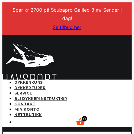
Spar kr 2700 på Scubapro Galileo 3 m/ Sender i
dag!
Se tilbud her
DYKKERKURS
DYKKERTURER
SERVICE
BLI DYKKERINSTRUKTØR
KONTAKT
MIN KONTO
NETTBUTIKK
0
kr
0,00