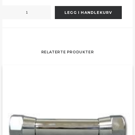
Mellomstykke
LEGG I HANDLEKURV
u/iso
171
mm
antall
RELATERTE PRODUKTER