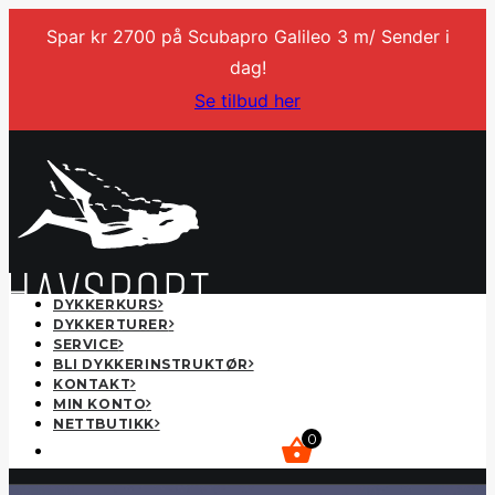
Spar kr 2700 på Scubapro Galileo 3 m/ Sender i
dag!
Se tilbud her
DYKKERKURS
DYKKERTURER
SERVICE
BLI DYKKERINSTRUKTØR
KONTAKT
MIN KONTO
NETTBUTIKK
0
kr
0,00