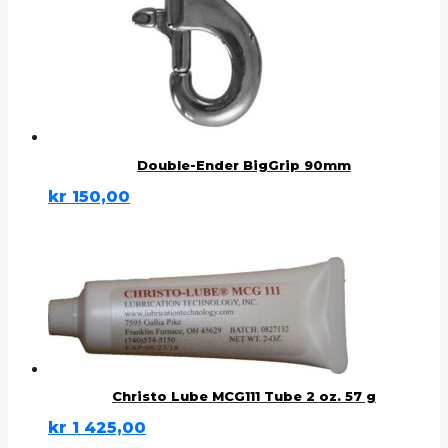
Double-Ender BigGrip 90mm
kr
150,00
Christo Lube MCG111 Tube 2 oz. 57 g
kr
1 425,00