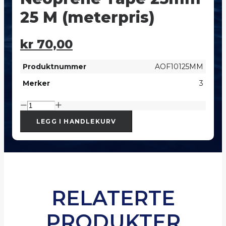
25 M (meterpris)
kr
70,00
Produktnummer
AOF10125MM
Merker
3
Neoprene
Tape
LEGG I HANDLEKURV
25mm
25
M
(meterpris)
antall
RELATERTE
PRODUKTER