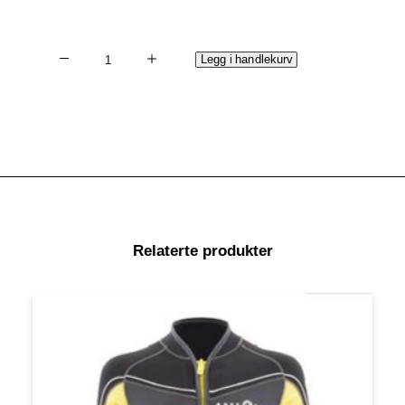
Våtdrakt
Legg i handlekurv
DIVE
Jakke
Herre
antall
Relaterte produkter