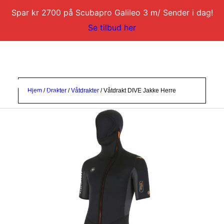
Spar kr 2700 på Scubapro Galileo 3 m/ Sender i dag!
Se tilbud her
Hjem
/
Drakter
/
Våtdrakter
/ Våtdrakt DIVE Jakke Herre
DYKKERKURS
DYKKERTURER
SERVICE
BLI DYKKERINSTRUKTØR
KONTAKT