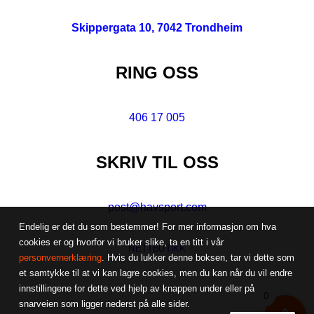
Skippergata 10, 7042 Trondheim
RING OSS
406 17 005
SKRIV TIL OSS
post@havsport.com
Endelig er det du som bestemmer! For mer informasjon om hva
cookies er og hvorfor vi bruker slike, ta en titt i vår
NETTBUTIKK
personvernerklæring
. Hvis du lukker denne boksen, tar vi dette som
et samtykke til at vi kan lagre cookies, men du kan når du vil endre
innstillingene for dette ved hjelp av knappen under eller på
0
snarveien som ligger nederst på alle sider.