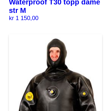
Waterproof T30 topp dame
str M
kr
1 150,00