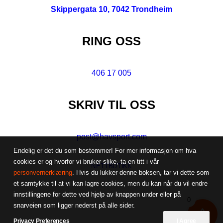
Skippergata 10, 7042 Trondheim
RING OSS
406 17 005
SKRIV TIL OSS
post@havsport.com
Endelig er det du som bestemmer! For mer informasjon om hva
cookies er og hvorfor vi bruker slike, ta en titt i vår
NETTBUTIKK
personvernerklæring
. Hvis du lukker denne boksen, tar vi dette som
et samtykke til at vi kan lagre cookies, men du kan når du vil endre
innstillingene for dette ved hjelp av knappen under eller på
0
snarveien som ligger nederst på alle sider.
Privacy Preferences
I Agree