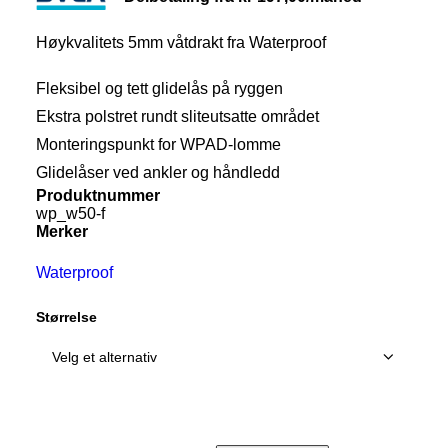
MIN KONTO
NETTBUTIKK
Høykvalitets 5mm våtdrakt fra Waterproof
0
kr
0,00
Fleksibel og tett glidelås på ryggen
Ekstra polstret rundt sliteutsatte området
Monteringspunkt for WPAD-lomme
Glidelåser ved ankler og håndledd
Produktnummer
wp_w50-f
Merker
Waterproof
Størrelse
Våtdrakt