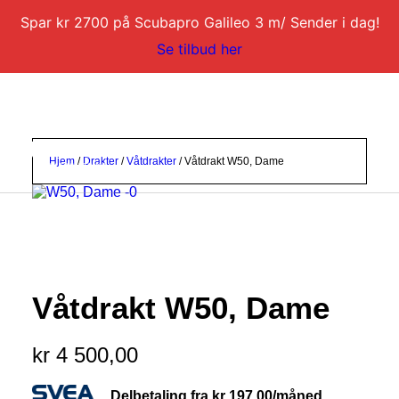
Spar kr 2700 på Scubapro Galileo 3 m/ Sender i dag!
Se tilbud her
Hjem
/
Drakter
/
Våtdrakter
/ Våtdrakt W50, Dame
DYKKERKURS
DYKKERTURER
Våtdrakt W50, Dame
SERVICE
BLI DYKKERINSTRUKTØR
kr
4 500,00
KONTAKT
Delbetaling fra
kr
197,00
/måned