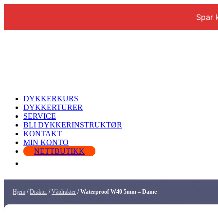
Spar 
DYKKERKURS
DYKKERTURER
SERVICE
BLI DYKKERINSTRUKTØR
KONTAKT
MIN KONTO
NETTBUTIKK
Hjem
/
Drakter
/
Våtdrakter
/ Waterproof W40 5mm – Dame