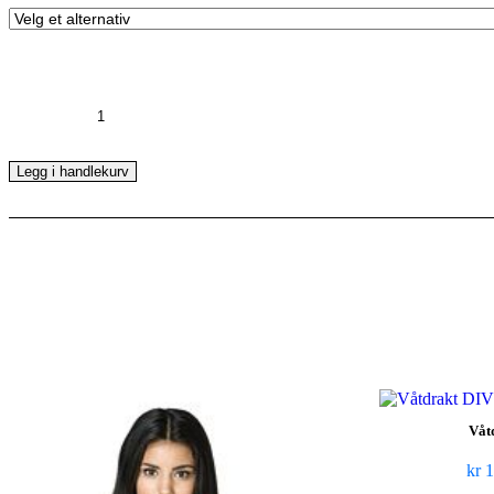
Waterproof
W40
5mm
-
Legg i handlekurv
Dame
antall
Våt
kr
1