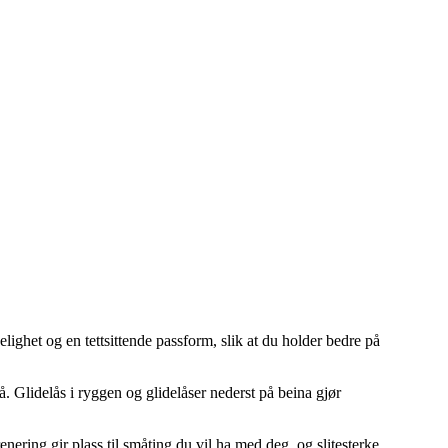
ghet og en tettsittende passform, slik at du holder bedre på
 Glidelås i ryggen og glidelåser nederst på beina gjør
ring gir plass til småting du vil ha med deg, og slitesterke