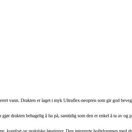
ert vann. Drakten er laget i myk Ultraflex-neopren som gir god bevegeli
ør drakten behagelig å ha på, samtidig som den er enkel å ta av og på.
, komfort og praktiske løsninger. Den integrerte hoftelommen med drene