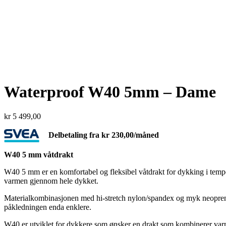
Waterproof W40 5mm – Dame
kr
5 499,00
Delbetaling fra
kr
230,00
/måned
W40 5 mm våtdrakt
W40 5 mm er en komfortabel og fleksibel våtdrakt for dykking i temper
varmen gjennom hele dykket.
Materialkombinasjonen med hi-stretch nylon/spandex og myk neopren gj
påkledningen enda enklere.
W40 er utviklet for dykkere som ønsker en drakt som kombinerer varme