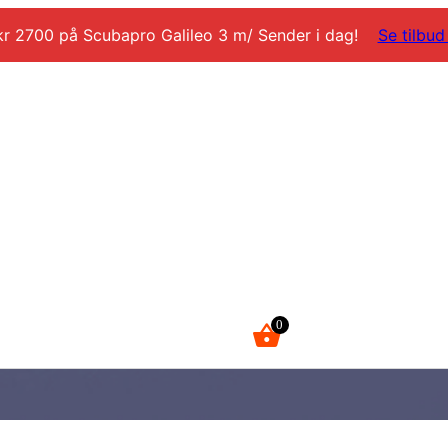
kr 2700 på Scubapro Galileo 3 m/ Sender i dag!
Se tilbud
0
kr
0,00