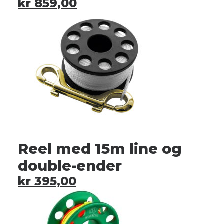
kr
859,00
Reel med 15m line og
double-ender
kr
395,00