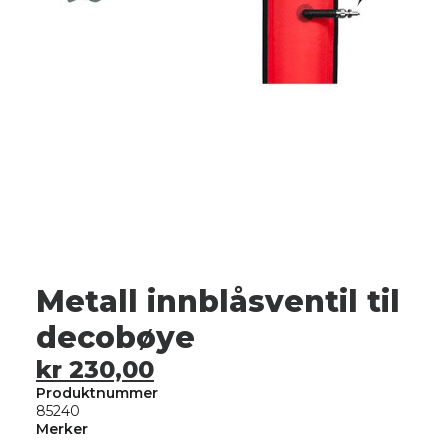
NETTBUTIKK
0
kr
0,00
Metall innblåsventil til
decobøye
kr
230,00
Produktnummer
85240
Merker