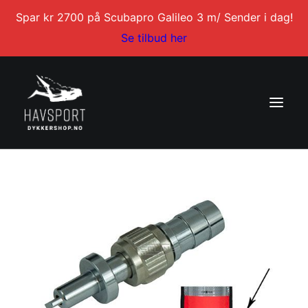
Spar kr 2700 på Scubapro Galileo 3 m/ Sender i dag!
Se tilbud her
Hjem
/
SMB & Spool
/
Tilbehør
/ Metall innblåsventil til
decobøye
DYKKERKURS
DYKKERTURER
SERVICE
BLI DYKKERINSTRUKTØR
KONTAKT
MIN KONTO