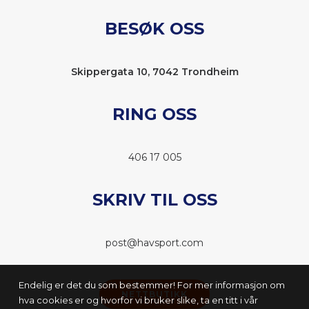
BESØK OSS
Skippergata 10, 7042 Trondheim
RING OSS
406 17 005
SKRIV TIL OSS
post@havsport.com
Endelig er det du som bestemmer! For mer informasjon om
NETTBUTIKK
hva cookies er og hvorfor vi bruker slike, ta en titt i vår