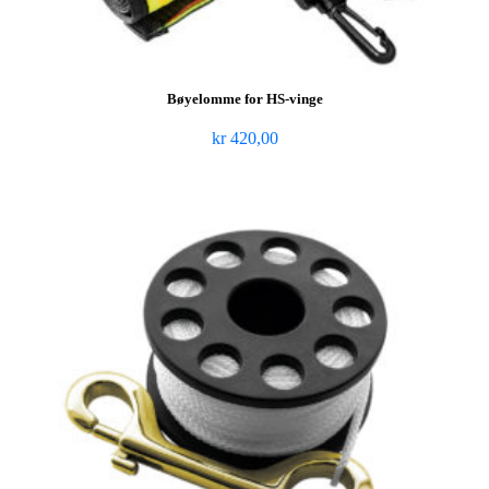
Bøyelomme for HS-vinge
kr
420,00