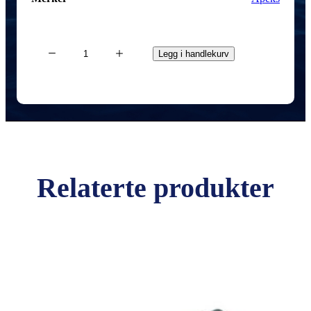
SPOOL
Apeks
Legg i handlekurv
Lilla
15m
antall
Relaterte produkter