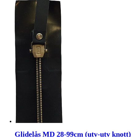
Glidelås MD 28-99cm (utv-utv knott)