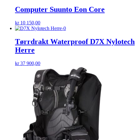
Computer Suunto Eon Core
kr
10 150,00
Tørrdrakt Waterproof D7X Nylotech
Herre
kr
37 900,00