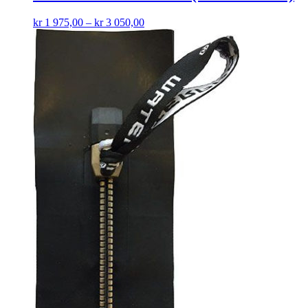
kr
1 975,00
–
kr
3 050,00