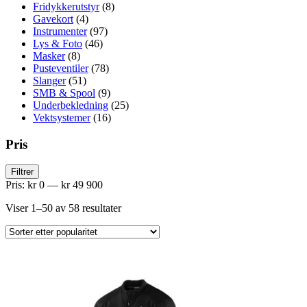
Fridykkerutstyr
(8)
Gavekort
(4)
Instrumenter
(97)
Lys & Foto
(46)
Masker
(8)
Pusteventiler
(78)
Slanger
(51)
SMB & Spool
(9)
Underbekledning
(25)
Vektsystemer
(16)
Pris
Min.
Makspris
Filtrer
pris
Pris:
kr 0
—
kr 49 900
Sortert
Viser 1–50 av 58 resultater
etter
propularitet