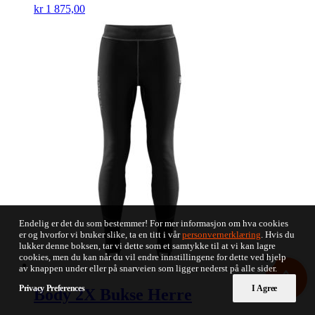
kr
1 875,00
Endelig er det du som bestemmer! For mer informasjon om hva cookies
er og hvorfor vi bruker slike, ta en titt i vår
personvernerklæring
. Hvis du
lukker denne boksen, tar vi dette som et samtykke til at vi kan lagre
cookies, men du kan når du vil endre innstillingene for dette ved hjelp
0
av knappen under eller på snarveien som ligger nederst på alle sider.
Privacy Preferences
I Agree
Body 2X Bukse Herre