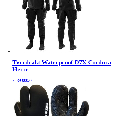
Tørrdrakt Waterproof D7X Cordura
Herre
kr
39 900,00