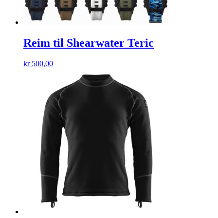
Reim til Shearwater Teric
kr
500,00