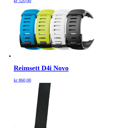
kr
520,00
Reimsett D4i Novo
kr
860,00