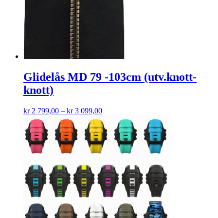
Glidelås MD 79 -103cm (utv.knott-
knott)
kr
2 799,00
–
kr
3 099,00