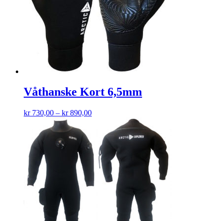
Våthanske Kort 6,5mm
kr
730,00
–
kr
890,00