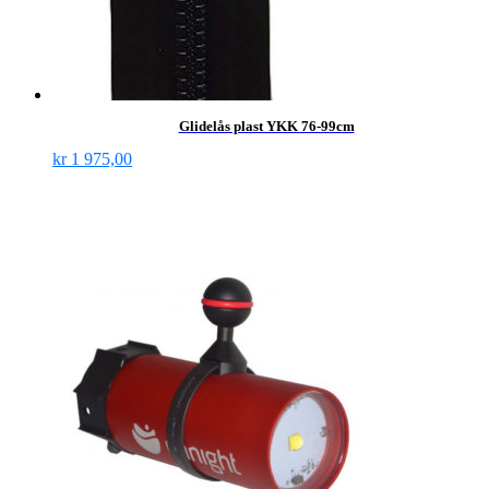
Glidelås plast YKK 76-99cm
kr
1 975,00