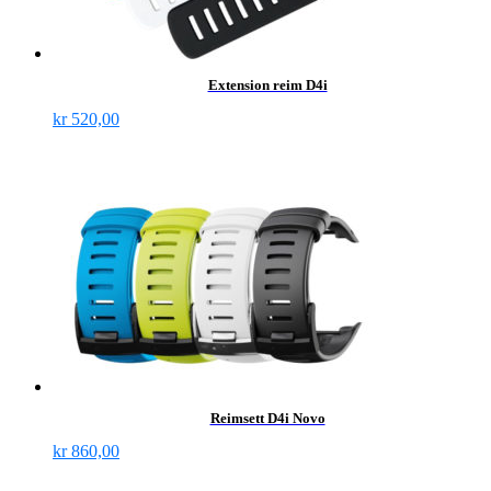
Extension reim D4i
kr
520,00
Reimsett D4i Novo
kr
860,00