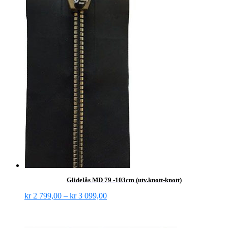
Glidelås MD 79 -103cm (utv.knott-knott)
kr
2 799,00
–
kr
3 099,00