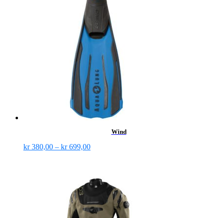
Wind
kr
380,00
–
kr
699,00