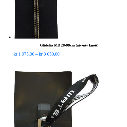
Glidelås MD 28-99cm (utv-utv knott)
kr
1 975,00
–
kr
3 050,00