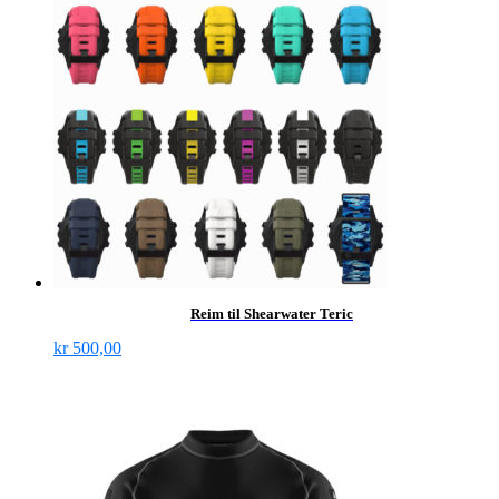
Reim til Shearwater Teric
kr
500,00