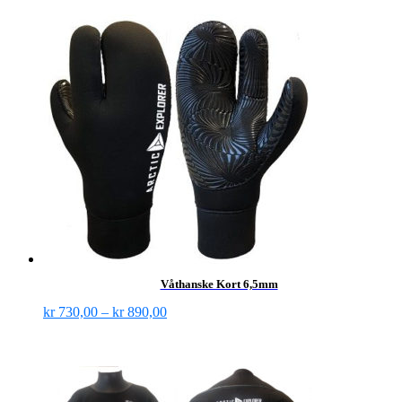
Våthanske Kort 6,5mm
kr
730,00
–
kr
890,00