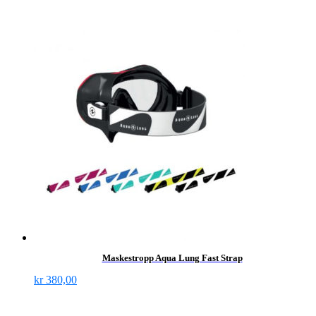
Maskestropp Aqua Lung Fast Strap
kr
380,00