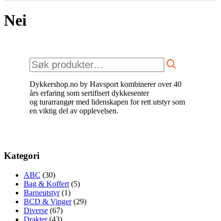
Nei
Søk
etter:
Dykkershop.no by Havsport kombinerer over 40
års erfaring som sertifisert dykkesenter
og turarrangør med lidenskapen for rett utstyr som
en viktig del av opplevelsen.
Kategori
ABC
(30)
Bag & Koffert
(5)
Barneutstyr
(1)
BCD & Vinger
(29)
Diverse
(67)
Drakter
(43)