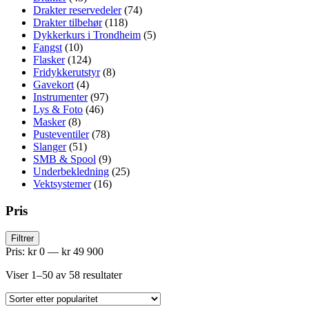
Drakter reservedeler
(74)
Drakter tilbehør
(118)
Dykkerkurs i Trondheim
(5)
Fangst
(10)
Flasker
(124)
Fridykkerutstyr
(8)
Gavekort
(4)
Instrumenter
(97)
Lys & Foto
(46)
Masker
(8)
Pusteventiler
(78)
Slanger
(51)
SMB & Spool
(9)
Underbekledning
(25)
Vektsystemer
(16)
Pris
Min.
Makspris
Filtrer
pris
Pris:
kr 0
—
kr 49 900
Sortert
Viser 1–50 av 58 resultater
etter
propularitet