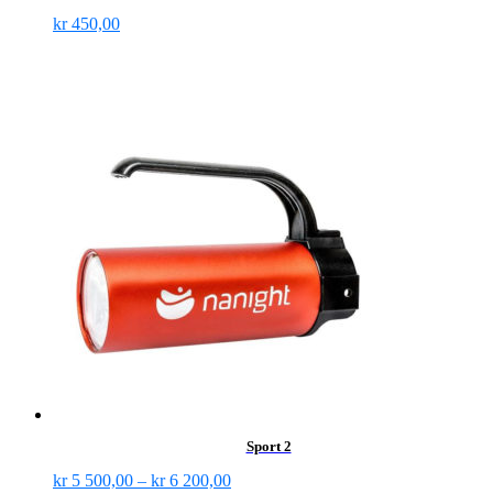
kr
450,00
Sport 2
kr
5 500,00
–
kr
6 200,00